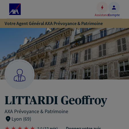
Espace
client
Assistance
Compte
Accéder
Votre Agent Général AXA Prévoyance & Patrimoine
au
contenu
principal
Accéder
au
pied
de
page
LITTARDI Geoffroy
AXA Prévoyance & Patrimoine
Lyon (69)
Donnez votre avis
5,0
(12 avis)