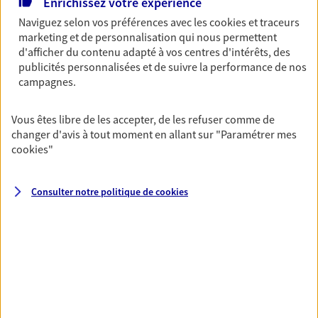
Enrichissez votre expérience
De nombreuses solutions s'offrent à vous pour faire
Naviguez selon vos préférences avec les
cookies et traceurs
fructifier votre épargne. Laquelle correspond à vos
marketing et de personnalisation qui nous permettent
objectifs ? Rien ne remplace les conseils d'un expert :
d'afficher du contenu adapté à vos centres d'intérêts, des
publicités personnalisées et de suivre la performance de nos
Assurance vie, PER, Livret… Faisons le point ensemble !
campagnes.
Préparer votre avenir
Vous êtes libre de les accepter, de les refuser comme de
changer d'avis à tout moment en allant sur
"Paramétrer mes
Anticipez les imprévus et sécurisez votre futur grâce à
cookies
"
nos différentes solutions. Nous vous accompagnons
dans vos projets de vie en privilégiant une relation de
confiance et de proximité.
Consulter notre politique de
cookies
Toutes nos solutions
Prévoyance & Patrimoine