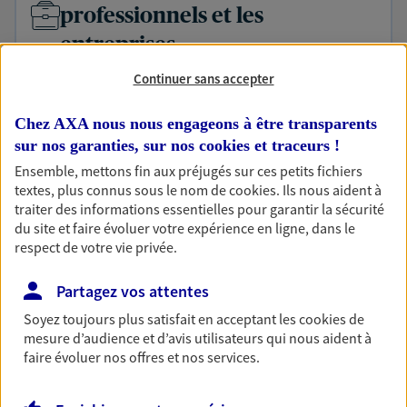
professionnels et les
entreprises
Comme vous, nous sommes des indépendants. Nous
Continuer sans accepter
bâtissons ensemble des solutions cohérentes pour
protéger votre activité, vos collaborateurs... mais aussi
Chez AXA nous nous engageons à être transparents
vous-même et votre famille.
sur nos garanties, sur nos
cookies et traceurs
!
Ensemble, mettons fin aux préjugés sur ces petits fichiers
textes, plus connus sous le nom de
cookies
. Ils nous aident à
Accompagner vos projets de
traiter des informations essentielles pour garantir la sécurité
vie
du site et faire évoluer votre expérience en ligne, dans le
respect de votre vie privée.
Achat immobilier, installation, départ à la retraite…
Autant de moments de vie qui nécessitent des solutions
Partagez vos attentes
d'assurance et d'épargne. Recevez un conseil d'expert
cohérent avec vos besoins
Soyez toujours plus satisfait en acceptant les
cookies
de
mesure d’audience et d’avis utilisateurs qui nous aident à
faire évoluer nos offres et nos services.
Vous aider à constituer une
épargne