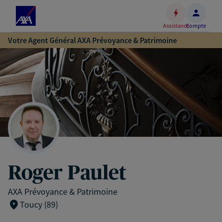
Espace
client
Assistance
Compte
Accéder
Votre Agent Général AXA Prévoyance & Patrimoine
au
contenu
principal
Accéder
au
pied
de
page
Roger Paulet
AXA Prévoyance & Patrimoine
Toucy (89)