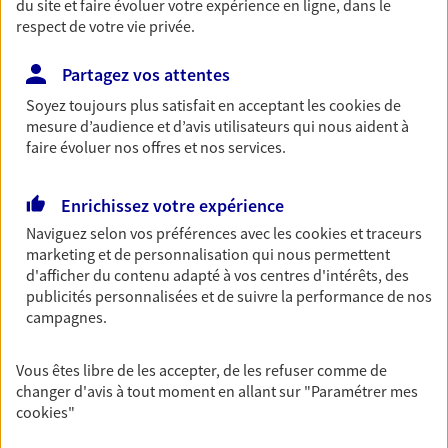
du site et faire évoluer votre expérience en ligne, dans le
entreprises
respect de votre vie privée.
Comme vous, nous sommes des indépendants. Nous
bâtissons ensemble des solutions cohérentes pour
Partagez vos attentes
protéger votre activité, vos collaborateurs... mais aussi
Soyez toujours plus satisfait en acceptant les
cookies
de
vous-même et votre famille.
mesure d’audience et d’avis utilisateurs qui nous aident à
faire évoluer nos offres et nos services.
Accompagner vos projets de
Enrichissez votre expérience
vie
Naviguez selon vos préférences avec les
cookies et traceurs
Achat immobilier, installation, départ à la retraite…
marketing et de personnalisation qui nous permettent
Autant de moments de vie qui nécessitent des solutions
d'afficher du contenu adapté à vos centres d'intérêts, des
d'assurance et d'épargne. Recevez un conseil d'expert
publicités personnalisées et de suivre la performance de nos
cohérent avec vos besoins
campagnes.
Vous êtes libre de les accepter, de les refuser comme de
Vous aider à constituer une
changer d'avis à tout moment en allant sur
"Paramétrer mes
épargne
cookies
"
De nombreuses solutions s'offrent à vous pour faire