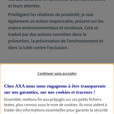
et leurs attentes.
Privilégiant les relations de proximité, je suis
également un acteur responsable, présent sur les
enjeux environnementaux et sociétaux. Cela se
traduit par des actions concrètes dans la
prévention, la préservation de l'environnement et
dans la lutte contre l'exclusion.
Continuer sans accepter
Nos expertises
Chez AXA nous nous engageons à être transparents
sur nos garanties, sur nos
cookies et traceurs
!
Ensemble, mettons fin aux préjugés sur ces petits fichiers
Accompagner les
textes, plus connus sous le nom de
cookies
. Ils nous aident à
professionnels et les
traiter des informations essentielles pour garantir la sécurité