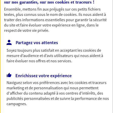
sur nos garanties, sur nos
cookies et traceurs
!
entreprises
Ensemble, mettons fin aux préjugés sur ces petits fichiers
Comme vous, nous sommes des indépendants. Nous
textes, plus connus sous le nom de
cookies
. Ils nous aident à
bâtissons ensemble des solutions cohérentes pour
traiter des informations essentielles pour garantir la sécurité
protéger votre activité, vos collaborateurs... mais aussi
du site et faire évoluer votre expérience en ligne, dans le
vous-même et votre famille.
respect de votre vie privée.
Partagez vos attentes
Accompagner vos projets de
Soyez toujours plus satisfait en acceptant les
cookies
de
vie
mesure d’audience et d’avis utilisateurs qui nous aident à
faire évoluer nos offres et nos services.
Achat immobilier, installation, départ à la retraite…
Autant de moments de vie qui nécessitent des solutions
d'assurance et d'épargne. Recevez un conseil d'expert
Enrichissez votre expérience
cohérent avec vos besoins
Naviguez selon vos préférences avec les
cookies et traceurs
marketing et de personnalisation qui nous permettent
d'afficher du contenu adapté à vos centres d'intérêts, des
Vous aider à constituer une
publicités personnalisées et de suivre la performance de nos
épargne
campagnes.
De nombreuses solutions s'offrent à vous pour faire