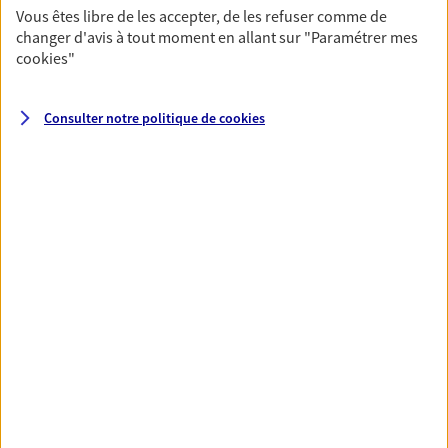
fructifier votre épargne. Laquelle correspond à vos
Vous êtes libre de les accepter, de les refuser comme de
changer d'avis à tout moment en allant sur
"Paramétrer mes
objectifs ? Rien ne remplace les conseils d'un expert :
cookies
"
Assurance vie, PER, Livret… Faisons le point ensemble !
Consulter notre politique de
cookies
Préparer votre avenir
Anticipez les imprévus et sécurisez votre futur grâce à
nos différentes solutions. Nous vous accompagnons
dans vos projets de vie en privilégiant une relation de
confiance et de proximité.
Toutes nos solutions
Prévoyance & Patrimoine