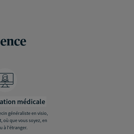
rence
tation médicale
in généraliste en visio,
it, où que vous soyez, en
u à l'étranger.