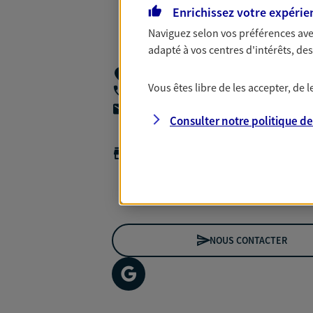
Enrichissez votre expérie
Naviguez selon vos préférences ave
adapté à vos centres d'intérêts, d
1 Rue Des Perdrix,
86130 Jaunay Marig
Vous êtes libre de les accepter, de
06 69 72 57 28
agencea2p.sophie.girardeau@axa.fr
Consulter notre politique d
Horaires :
Fermé
Ouvre le 10 août à 09:00
*Horaires sur rendez-vous
NOUS CONTACTER