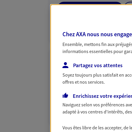
06 69 72 57 28
VOIR NOTRE S
Chez AXA nous nous engageon
N° Orias * (orias.fr) : 12068760
Ensemble, mettons fin aux préjugés 
informations essentielles pour garan
Antoine Avisse
Partagez vos attentes
Conseiller AXA Epargne et 
Soyez toujours plus satisfait en ac
86130 Jaunay Marigny
offres et nos services.
Enrichissez votre expérie
06 52 86 25 19
Naviguez selon vos préférences ave
VOIR NOTRE S
adapté à vos centres d'intérêts, d
Vous êtes libre de les accepter, de