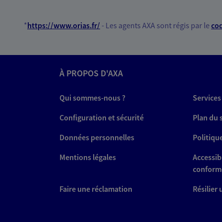
*
https://www.orias.fr/
- Les agents AXA sont régis par le
cod
À PROPOS D'AXA
Qui sommes-nous ?
Services
Configuration et sécurité
Plan du 
Données personnelles
Politiqu
Mentions légales
Accessibi
conform
Faire une réclamation
Résilier