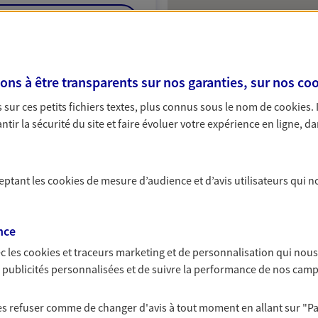
NOUS CONTACTER
ITE WEB
s à être transparents sur nos garanties, sur nos
coo
sur ces petits fichiers textes, plus connus sous le nom de
cookies
.
tir la sécurité du site et faire évoluer votre expérience en ligne, da
Protection
ceptant les
cookies
de mesure d’audience et d’avis utilisateurs qui n
nce
NOUS CONTACTER
c les
cookies et traceurs
marketing et de personnalisation qui nous
ITE WEB
es publicités personnalisées et de suivre la performance de nos cam
 les refuser comme de changer d'avis à tout moment en allant sur
"P