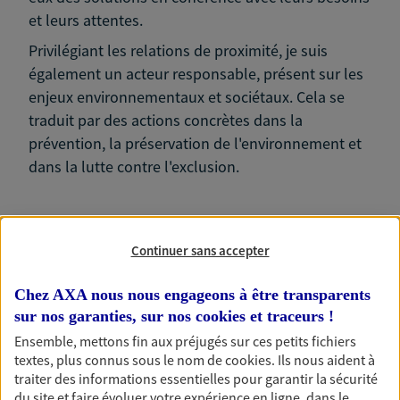
et leurs attentes.
Privilégiant les relations de proximité, je suis
également un acteur responsable, présent sur les
enjeux environnementaux et sociétaux. Cela se
traduit par des actions concrètes dans la
prévention, la préservation de l'environnement et
dans la lutte contre l'exclusion.
Continuer sans accepter
Nos expertises
Chez AXA nous nous engageons à être transparents
sur nos garanties, sur nos
cookies et traceurs
!
Ensemble, mettons fin aux préjugés sur ces petits fichiers
Accompagner les
textes, plus connus sous le nom de
cookies
. Ils nous aident à
traiter des informations essentielles pour garantir la sécurité
professionnels et les
du site et faire évoluer votre expérience en ligne, dans le