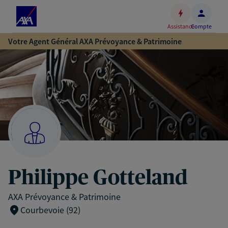
Espace
client
Assistance
Compte
Accéder
Votre Agent Général AXA Prévoyance & Patrimoine
au
contenu
principal
Accéder
au
pied
de
page
Philippe Gotteland
AXA Prévoyance & Patrimoine
Courbevoie (92)