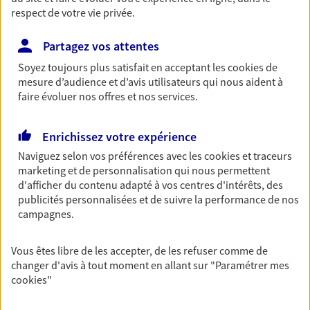
entreprises
respect de votre vie privée.
Comme vous, nous sommes des indépendants. Nous
Partagez vos attentes
bâtissons ensemble des solutions cohérentes pour
protéger votre activité, vos collaborateurs... mais aussi
Soyez toujours plus satisfait en acceptant les
cookies
de
mesure d’audience et d’avis utilisateurs qui nous aident à
vous-même et votre famille.
faire évoluer nos offres et nos services.
Accompagner vos projets de
Enrichissez votre expérience
vie
Naviguez selon vos préférences avec les
cookies et traceurs
Achat immobilier, installation, départ à la retraite…
marketing et de personnalisation qui nous permettent
Autant de moments de vie qui nécessitent des solutions
d'afficher du contenu adapté à vos centres d'intérêts, des
publicités personnalisées et de suivre la performance de nos
d'assurance et d'épargne. Recevez un conseil d'expert
campagnes.
cohérent avec vos besoins
Vous êtes libre de les accepter, de les refuser comme de
Vous aider à constituer une
changer d'avis à tout moment en allant sur
"Paramétrer mes
cookies
"
épargne
De nombreuses solutions s'offrent à vous pour faire