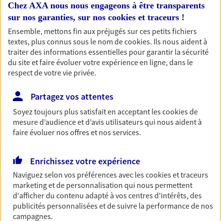
Chez AXA nous nous engageons à être transparents
Découvrir l'offre Santé
sur nos garanties, sur nos
cookies et traceurs
!
NOUS CONTACTER
Ensemble, mettons fin aux préjugés sur ces petits fichiers
textes, plus connus sous le nom de
cookies
. Ils nous aident à
traiter des informations essentielles pour garantir la sécurité
du site et faire évoluer votre expérience en ligne, dans le
Garantie Accidents de la Vie
respect de votre vie privée.
Bricoleuse, féru de jardinage, pâtissier en herbe
ou grande lectrice… personne n'est à l'abri d'un
Partagez vos attentes
accident du quotidien. Avec Ma Protection
Soyez toujours plus satisfait en acceptant les
cookies
de
Accident, protégez votre qualité de vie et vos
mesure d’audience et d’avis utilisateurs qui nous aident à
revenus.
faire évoluer nos offres et nos services.
Découvrir l'offre Garantie Accidents de la Vie
Enrichissez votre expérience
OBTENIR UN TARIF EN LIGNE
Naviguez selon vos préférences avec les
cookies et traceurs
marketing et de personnalisation qui nous permettent
d'afficher du contenu adapté à vos centres d'intérêts, des
Multirisque Professionnelle
publicités personnalisées et de suivre la performance de nos
Protégez votre entreprise en garantissant la
campagnes.