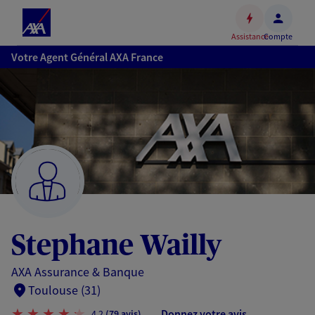
Espace
client
Assistance
Compte
Accéder
Votre Agent Général AXA France
au
contenu
principal
Accéder
au
pied
de
page
Stephane Wailly
AXA Assurance & Banque
Toulouse (31)
Donnez votre avis
4,2
(79 avis)