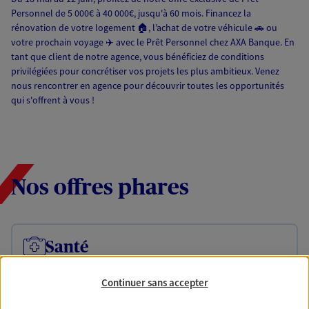
Personnel de 5 000€ à 40 000€, jusqu'à 60 mois. Financez la
rénovation de votre logement 🏠, l’achat de votre véhicule 🚗 ou
votre prochain voyage ✈️ avec le Prêt Personnel chez AXA Banque. En
tant que client de notre agence, vous bénéficiez de conditions
privilégiées pour concrétiser vos projets les plus ambitieux. Venez
nous rencontrer en agence pour découvrir toutes les opportunités
qui s'offrent à vous !
Nos offres phares
Santé
Couvrez vos dépenses de santé ainsi que celles de
votre famille avec la complémentaire santé qui
Continuer sans accepter
vous ressemble.