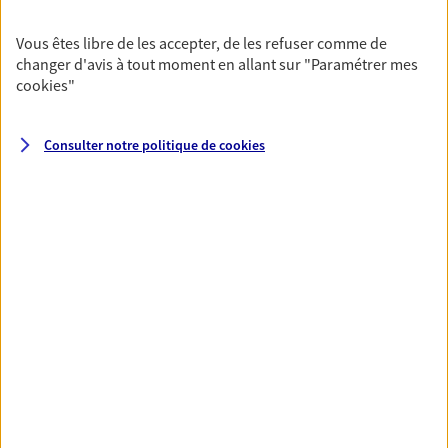
continuité de votre activité, même en cas de
sinistre. Ce contrat inclut notamment une
Vous êtes libre de les accepter, de les refuser comme de
protection juridique ainsi qu'une garantie
changer d'avis à tout moment en allant sur
"Paramétrer mes
responsabilité civile professionnelle.
cookies
"
Découvrir l'offre Multirisque Professionnelle
Consulter notre politique de
cookies
DEMANDER UN DEVIS
Mon Pack Entrepreneur
Mon Pack Entrepreneur rassemble en un seul
contrat vos garanties essentielles : responsabilité
civile pro, assurance dommages, protection
juridique, indemnités journalières en cas d’arrêt…
Découvrir l'offre Mon Pack Entrepreneur
OBTENIR UN TARIF EN LIGNE