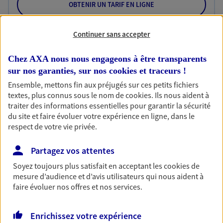
OBTENIR UN TARIF EN LIGNE
Continuer sans accepter
Habitation
Votre logement est unique, comme vous. Le
Chez AXA nous nous engageons à être transparents
contrat Ma Maison assure votre sérénité en
sur nos garanties, sur nos
cookies et traceurs
!
protégeant ce qui vous tient à coeur.
Ensemble, mettons fin aux préjugés sur ces petits fichiers
textes, plus connus sous le nom de
cookies
. Ils nous aident à
Découvrir l'offre Habitation
traiter des informations essentielles pour garantir la sécurité
du site et faire évoluer votre expérience en ligne, dans le
OBTENIR UN TARIF EN LIGNE
respect de votre vie privée.
Partagez vos attentes
Garantie Accidents de la Vie
Soyez toujours plus satisfait en acceptant les
cookies
de
Bricoleuse, féru de jardinage, pâtissier en herbe
mesure d’audience et d’avis utilisateurs qui nous aident à
ou grande lectrice… personne n'est à l'abri d'un
faire évoluer nos offres et nos services.
accident du quotidien. Avec Ma Protection
Accident, protégez votre qualité de vie et vos
revenus.
Enrichissez votre expérience