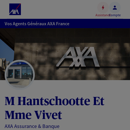
Espace
client
Assistance
Compte
Accéder
Vos Agents Généraux AXA France
au
contenu
principal
Accéder
au
pied
de
page
M Hantschootte Et
Mme Vivet
AXA Assurance & Banque