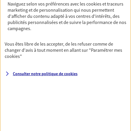
Naviguez selon vos préférences avec les
cookies et traceurs
Découvrir l'offre Garantie Accidents de la Vie
marketing et de personnalisation qui nous permettent
d'afficher du contenu adapté à vos centres d'intérêts, des
OBTENIR UN TARIF EN LIGNE
publicités personnalisées et de suivre la performance de nos
campagnes.
Multirisque Entreprise
Vous êtes libre de les accepter, de les refuser comme de
Gagnez en simplicité et en sérénité avec votre
changer d'avis à tout moment en allant sur
"Paramétrer mes
assurance multirisque entreprise. Un contrat
cookies
"
unique pour protéger vos locaux, matériels pro,
équipements et stocks… sans oublier votre
responsabilité civile.
Consulter notre politique de
cookies
Découvrir l'offre Multirisque Entreprise
DEMANDER UN DEVIS
VOIR TOUTES NOS OFFRES