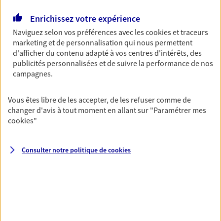
Découvrir l'offre Garantie Accidents de la Vie
Enrichissez votre expérience
Naviguez selon vos préférences avec les
cookies et traceurs
OBTENIR UN TARIF EN LIGNE
marketing et de personnalisation qui nous permettent
d'afficher du contenu adapté à vos centres d'intérêts, des
publicités personnalisées et de suivre la performance de nos
Multirisque Entreprise
campagnes.
Gagnez en simplicité et en sérénité avec votre
assurance multirisque entreprise. Un contrat
Vous êtes libre de les accepter, de les refuser comme de
unique pour protéger vos locaux, matériels pro,
changer d'avis à tout moment en allant sur
"Paramétrer mes
équipements et stocks… sans oublier votre
cookies
"
responsabilité civile.
Découvrir l'offre Multirisque Entreprise
Consulter notre politique de
cookies
DEMANDER UN DEVIS
VOIR TOUTES NOS OFFRES