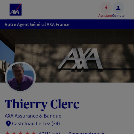
Espace
client
Assistance
Compte
Accéder
Votre Agent Général AXA France
au
contenu
principal
Accéder
au
pied
de
page
Thierry Clerc
AXA Assurance & Banque
Castelnau Le Lez (34)
Donnez votre avis
4,7
(14 avis)