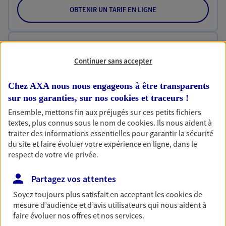
OBTENIR UN TARIF EN LIGNE
Habitation
Continuer sans accepter
Votre logement est unique, comme vous. Le
contrat Ma Maison assure votre sérénité en
protégeant ce qui vous tient à coeur.
Chez AXA nous nous engageons à être transparents
sur nos garanties, sur nos
cookies et traceurs
!
Découvrir l'offre Habitation
Ensemble, mettons fin aux préjugés sur ces petits fichiers
textes, plus connus sous le nom de
cookies
. Ils nous aident à
OBTENIR UN TARIF EN LIGNE
traiter des informations essentielles pour garantir la sécurité
du site et faire évoluer votre expérience en ligne, dans le
respect de votre vie privée.
Garantie Accidents de la Vie
Bricoleuse, féru de jardinage, pâtissier en herbe
Partagez vos attentes
ou grande lectrice… personne n'est à l'abri d'un
Soyez toujours plus satisfait en acceptant les
cookies
de
accident du quotidien. Avec Ma Protection
mesure d’audience et d’avis utilisateurs qui nous aident à
Accident, protégez votre qualité de vie et vos
faire évoluer nos offres et nos services.
revenus.