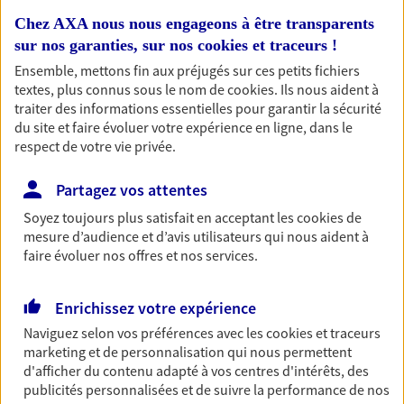
Nos expertises
Chez AXA nous nous engageons à être transparents
sur nos garanties, sur nos
cookies et traceurs
!
Ensemble, mettons fin aux préjugés sur ces petits fichiers
textes, plus connus sous le nom de
cookies
. Ils nous aident à
Accompagner les
traiter des informations essentielles pour garantir la sécurité
professionnels et les
du site et faire évoluer votre expérience en ligne, dans le
respect de votre vie privée.
entreprises
Comme vous, nous sommes des indépendants. Nous
Partagez vos attentes
bâtissons ensemble des solutions cohérentes pour
Soyez toujours plus satisfait en acceptant les
cookies
de
protéger votre activité, vos collaborateurs... mais aussi
mesure d’audience et d’avis utilisateurs qui nous aident à
vous-même et votre famille.
faire évoluer nos offres et nos services.
Accompagner vos projets de
Enrichissez votre expérience
vie
Naviguez selon vos préférences avec les
cookies et traceurs
marketing et de personnalisation qui nous permettent
Achat immobilier, installation, départ à la retraite…
d'afficher du contenu adapté à vos centres d'intérêts, des
Autant de moments de vie qui nécessitent des solutions
publicités personnalisées et de suivre la performance de nos
d'assurance et d'épargne. Recevez un conseil d'expert