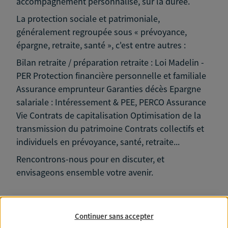
accompagnement personnalisé, sur la durée.
La protection sociale et patrimoniale,
généralement regroupée sous « prévoyance,
épargne, retraite, santé », c'est entre autres :
Bilan retraite / préparation retraite : Loi Madelin -
PER Protection financière personnelle et familiale
Assurance emprunteur Garanties décès Epargne
salariale : Intéressement & PEE, PERCO Assurance
Vie Contrats de capitalisation Optimisation de la
transmission du patrimoine Contrats collectifs et
individuels en prévoyance, santé, retraite...
Rencontrons-nous pour en discuter, et
envisageons ensemble votre avenir.
Continuer sans accepter