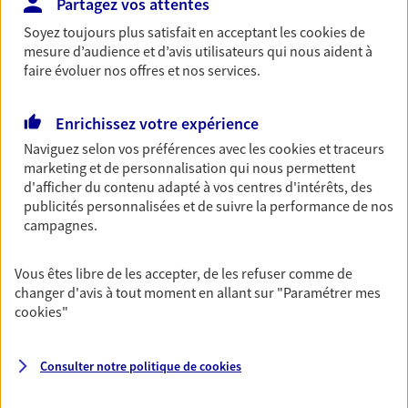
Partagez vos attentes
accident du quotidien. Avec Ma Protection
Soyez toujours plus satisfait en acceptant les
cookies
de
Accident, protégez votre qualité de vie et vos
mesure d’audience et d’avis utilisateurs qui nous aident à
revenus.
faire évoluer nos offres et nos services.
Découvrir l'offre Garantie Accidents de la Vie
Enrichissez votre expérience
OBTENIR UN TARIF EN LIGNE
Naviguez selon vos préférences avec les
cookies et traceurs
marketing et de personnalisation qui nous permettent
d'afficher du contenu adapté à vos centres d'intérêts, des
Multirisque Entreprise
publicités personnalisées et de suivre la performance de nos
Gagnez en simplicité et en sérénité avec votre
campagnes.
assurance multirisque entreprise. Un contrat
unique pour protéger vos locaux, matériels pro,
Vous êtes libre de les accepter, de les refuser comme de
équipements et stocks… sans oublier votre
changer d'avis à tout moment en allant sur
"Paramétrer mes
responsabilité civile.
cookies
"
Découvrir l'offre Multirisque Entreprise
Consulter notre politique de
cookies
DEMANDER UN DEVIS