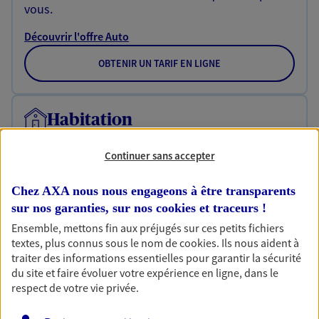
vous.
Découvrir l'offre Auto
OBTENIR UN TARIF EN LIGNE
Habitation
Votre logement est unique, comme vous. Le
contrat Ma Maison assure votre sérénité en
Continuer sans accepter
protégeant ce qui vous tient à coeur.
Chez AXA nous nous engageons à être transparents
Découvrir l'offre Habitation
sur nos garanties, sur nos
cookies et traceurs
!
OBTENIR UN TARIF EN LIGNE
Ensemble, mettons fin aux préjugés sur ces petits fichiers
textes, plus connus sous le nom de
cookies
. Ils nous aident à
traiter des informations essentielles pour garantir la sécurité
du site et faire évoluer votre expérience en ligne, dans le
Garantie Accidents de la Vie
respect de votre vie privée.
Bricoleuse, féru de jardinage, pâtissier en herbe
ou grande lectrice… personne n'est à l'abri d'un