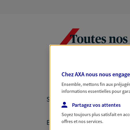
Toutes nos
Chez AXA nous nous engageon
Ensemble, mettons fin aux préjugés 
informations essentielles pour garan
SANTÉ ET PRÉVOYANCE
Partagez vos attentes
Soyez toujours plus satisfait en ac
BANQUE ET CRÉDITS
offres et nos services.