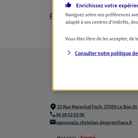
Enrichissez votre expérie
Naviguez selon vos préférences ave
ÉPARGNE ET RETRAITE
adapté à vos centres d'intérêts, d
Vous êtes libre de les accepter, de
Consulter notre politique d
25 Rue Marechal Foch,
57050 Le Ban St
06 08 02 63 06
agencea2p.christian.desprez@axa.fr
Horaires :
Fermé