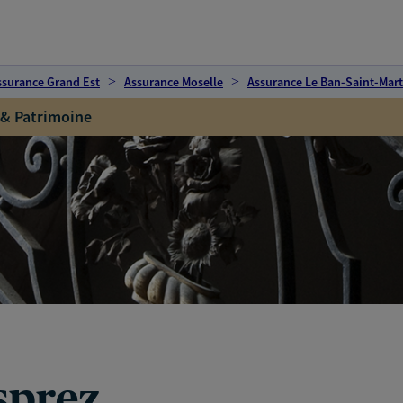
ssurance Grand Est
Assurance Moselle
Assurance Le Ban-Saint-Mart
 & Patrimoine
sprez