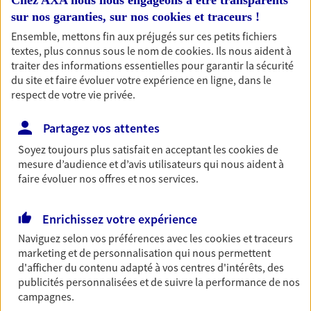
Accompagner les
Chez AXA nous nous engageons à être transparents
sur nos garanties, sur nos
cookies et traceurs
!
professionnels et les
Ensemble, mettons fin aux préjugés sur ces petits fichiers
entreprises
textes, plus connus sous le nom de
cookies
. Ils nous aident à
Comme vous, nous sommes des indépendants. Nous
traiter des informations essentielles pour garantir la sécurité
du site et faire évoluer votre expérience en ligne, dans le
bâtissons ensemble des solutions cohérentes pour
respect de votre vie privée.
protéger votre activité, vos collaborateurs... mais aussi
vous-même et votre famille.
Partagez vos attentes
Soyez toujours plus satisfait en acceptant les
cookies
de
Accompagner vos projets de
mesure d’audience et d’avis utilisateurs qui nous aident à
faire évoluer nos offres et nos services.
vie
Achat immobilier, installation, départ à la retraite…
Autant de moments de vie qui nécessitent des solutions
Enrichissez votre expérience
d'assurance et d'épargne. Recevez un conseil d'expert
Naviguez selon vos préférences avec les
cookies et traceurs
cohérent avec vos besoins
marketing et de personnalisation qui nous permettent
d'afficher du contenu adapté à vos centres d'intérêts, des
publicités personnalisées et de suivre la performance de nos
Identifier les risques au sein de
campagnes.