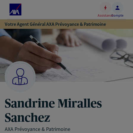
Espace
client
Assistance
Compte
Accéder
Votre Agent Général AXA Prévoyance & Patrimoine
au
contenu
principal
Accéder
au
pied
de
page
Sandrine Miralles
Sanchez
AXA Prévoyance & Patrimoine