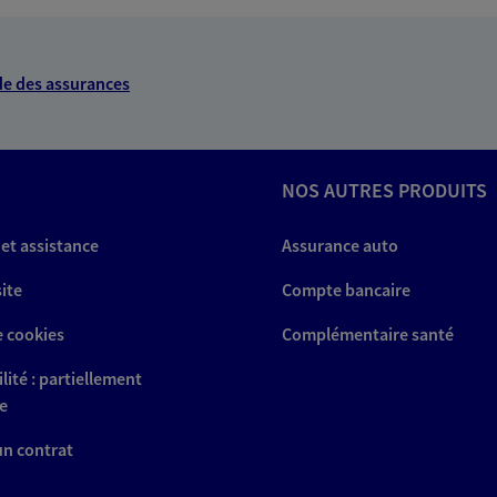
ce exclusif AXA France
nce
e des assurances
NOUS CONTACTER
NOS AUTRES PRODUITS
VOIR NOTRE SITE WEB
 et assistance
Assurance auto
(14006879); EI LAVIS JULIEN
site
Compte bancaire
e cookies
Complémentaire santé
lité : partiellement
et
e
Protection
 un contrat