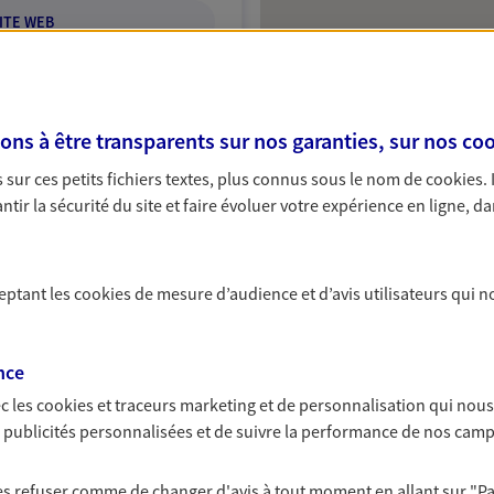
ITE WEB
s à être transparents sur nos garanties, sur nos
coo
o
sur ces petits fichiers textes, plus connus sous le nom de
cookies
.
 exclusif AXA Prévoyance &
tir la sécurité du site et faire évoluer votre expérience en ligne, da
ceptant les
cookies
de mesure d’audience et d’avis utilisateurs qui n
puis de 14:00 à 18:00 (sur
nce
NOUS CONTACTER
c les
cookies et traceurs
marketing et de personnalisation qui nous
es publicités personnalisées et de suivre la performance de nos cam
ITE WEB
 les refuser comme de changer d'avis à tout moment en allant sur
"P