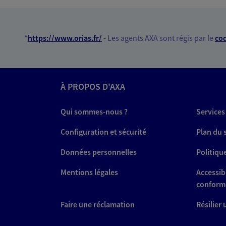
Agents Généraux d'assuran
19a Av Des Langories, 26000 Vale
*
https://www.orias.fr/
- Les agents AXA sont régis par le
cod
Horaires :
Ouvert
de 09:00 à 18:00 (sur rendez-vous)
04 75 63 82 84
À PROPOS D'AXA
PRENDRE RENDEZ-VOUS
Qui sommes-nous ?
Services
N° Orias * (orias.fr) : EI LONCELLE OUIDAD 
Configuration et sécurité
Plan du 
(13003838)
Données personnelles
Politiqu
Mentions légales
Accessibi
Sebastien Saurr
conform
Conseiller AXA Epargne et 
Faire une réclamation
Résilier
26800 Portes Les Valence