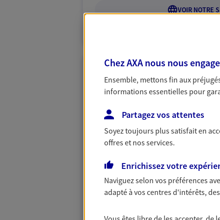
VOIR NOTRE S
N° Orias * (orias.fr) : 21006792
Chez AXA nous nous engageon
Stéphanie Dren
Ensemble, mettons fin aux préjugés 
Agent général d'assurance
informations essentielles pour garan
Patrimoine
65 Av Du Vercors, 26120 Malissard
Partagez vos attentes
Horaires :
Ouvert
Soyez toujours plus satisfait en ac
de 09:00 à 12:30 (sur rendez-vous)
offres et nos services.
rendez-vous)
Enrichissez votre expérie
06 47 91 14 39
Naviguez selon vos préférences ave
adapté à vos centres d'intérêts, d
VOIR NOTRE S
Vous êtes libre de les accepter, de
N° Orias * (orias.fr) : 24007389