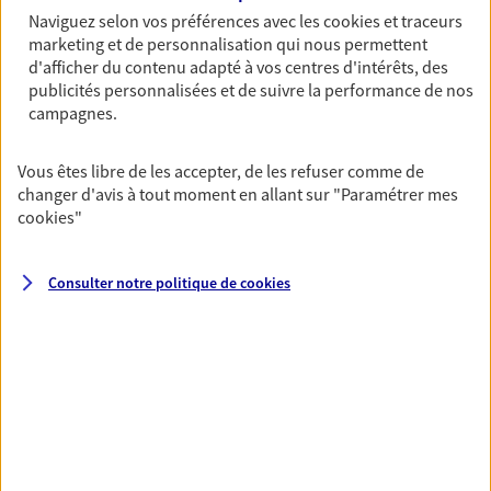
Naviguez selon vos préférences avec les
cookies et traceurs
06 83 59 92 38
marketing et de personnalisation qui nous permettent
d'afficher du contenu adapté à vos centres d'intérêts, des
NOUS CONTACTER
publicités personnalisées et de suivre la performance de nos
campagnes.
VOIR NOTRE SITE WEB
Vous êtes libre de les accepter, de les refuser comme de
changer d'avis à tout moment en allant sur
"Paramétrer mes
cookies
"
Richard Huillet
Consulter notre politique de
cookies
Conseiller AXA Epargne et Protection
26500 Bourg Les Valence
06 80 31 28 85
NOUS CONTACTER