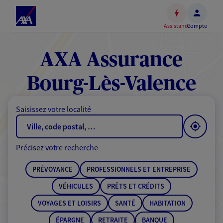
Espace
client
Assistance
Compte
Accéder
au
contenu
AXA Assurance
principal
Accéder
Bourg-Lès-Valence
au
pied
Saisissez votre localité
de
page
Précisez votre recherche
PRÉVOYANCE
PROFESSIONNELS ET ENTREPRISE
VÉHICULES
PRÊTS ET CRÉDITS
VOYAGES ET LOISIRS
SANTÉ
HABITATION
ÉPARGNE
RETRAITE
BANQUE