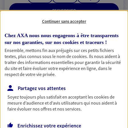
RECHERCHER
Continuer sans accepter
Chez AXA nous nous engageons à être transparents
2 résultats correspondent à votre
sur nos garanties, sur nos
cookies et traceurs
!
recherche
Ensemble, mettons fin aux préjugés sur ces petits fichiers
Passer les
textes, plus connus sous le nom de
cookies
. Ils nous aident à
résultats
traiter des informations essentielles pour garantir la sécurité
du site et faire évoluer votre expérience en ligne, dans le
Liste
Carte
respect de votre vie privée.
Partagez vos attentes
Soyez toujours plus satisfait en acceptant les
cookies
de
Denis Didier
mesure d’audience et d’avis utilisateurs qui nous aident à
Conseiller AXA Epargne et Protection
faire évoluer nos offres et nos services.
26500 Bourg Les Valence
Enrichissez votre expérience