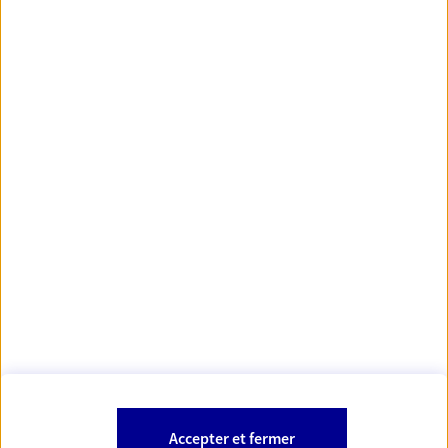
principales villes de France
https://www.orias.fr/
code des
*
- Les agents AXA sont régis par le
assurances
À PROPOS D'AXA
NOS AUTRES PRODUITS
SITES AXA
Accepter et fermer