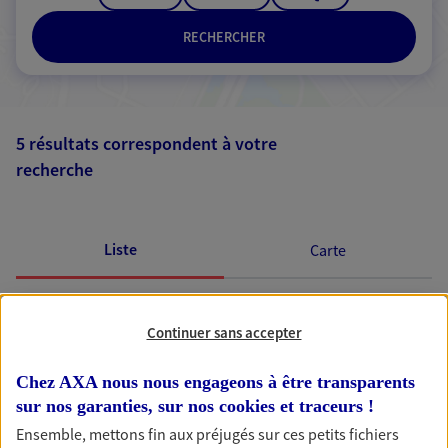
RECHERCHER
5 résultats correspondent à votre
recherche
Passer les
résultats
Liste
Carte
Continuer sans accepter
Vincent Benoit
Agent général d'assurance exclusif AXA
Chez AXA nous nous engageons à être transparents
Prévoyance & Patrimoine
sur nos garanties, sur nos
cookies et traceurs
!
58 Rue Guillaume, 26100 Romans Sur Isere
Ensemble, mettons fin aux préjugés sur ces petits fichiers
Agence accessible