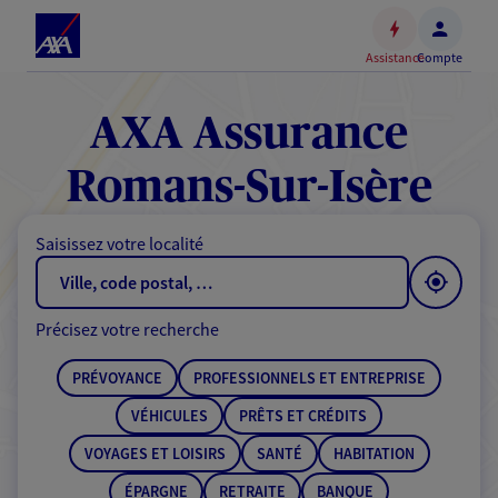
Espace
client
Assistance
Compte
Accéder
au
contenu
AXA Assurance
principal
Accéder
Romans-Sur-Isère
au
pied
Saisissez votre localité
de
page
Précisez votre recherche
PRÉVOYANCE
PROFESSIONNELS ET ENTREPRISE
VÉHICULES
PRÊTS ET CRÉDITS
VOYAGES ET LOISIRS
SANTÉ
HABITATION
ÉPARGNE
RETRAITE
BANQUE