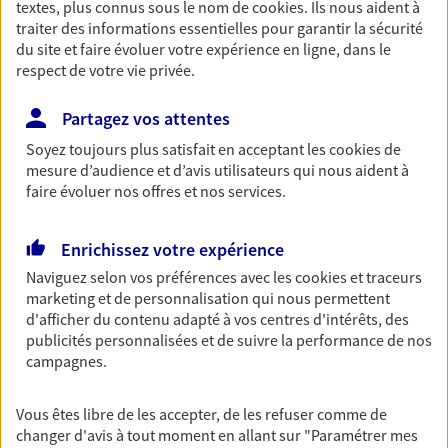
textes, plus connus sous le nom de
cookies
. Ils nous aident à
Horaires :
Fermé
traiter des informations essentielles pour garantir la sécurité
Ouvre à 14:00
du site et faire évoluer votre expérience en ligne, dans le
respect de votre vie privée.
06 29 27 52 43
Partagez vos attentes
NOUS CONTACTER
Soyez toujours plus satisfait en acceptant les
cookies
de
mesure d’audience et d’avis utilisateurs qui nous aident à
faire évoluer nos offres et nos services.
VOIR NOTRE SITE WEB
N° Orias * (orias.fr) : 08041457
Enrichissez votre expérience
Naviguez selon vos préférences avec les
cookies et traceurs
marketing et de personnalisation qui nous permettent
d'afficher du contenu adapté à vos centres d'intérêts, des
Stephane Semlali
publicités personnalisées et de suivre la performance de nos
campagnes.
Agent Général d'assurance exclusif AXA
France
3 Place Carnot, 26100 Romans Sur Isere
Vous êtes libre de les accepter, de les refuser comme de
changer d'avis à tout moment en allant sur
"Paramétrer mes
Horaires :
Fermé