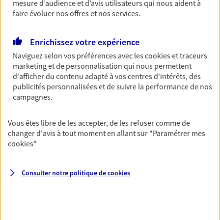
mesure d’audience et d’avis utilisateurs qui nous aident à
Découvrir l'offre Garantie Accidents de la Vie
faire évoluer nos offres et nos services.
OBTENIR UN TARIF EN LIGNE
Enrichissez votre expérience
Naviguez selon vos préférences avec les
cookies et traceurs
marketing et de personnalisation qui nous permettent
Multirisque Entreprise
d'afficher du contenu adapté à vos centres d'intérêts, des
Gagnez en simplicité et en sérénité avec votre
publicités personnalisées et de suivre la performance de nos
assurance multirisque entreprise. Un contrat
campagnes.
unique pour protéger vos locaux, matériels pro,
équipements et stocks… sans oublier votre
Vous êtes libre de les accepter, de les refuser comme de
responsabilité civile.
changer d'avis à tout moment en allant sur
"Paramétrer mes
cookies
"
Découvrir l'offre Multirisque Entreprise
DEMANDER UN DEVIS
Consulter notre politique de
cookies
VOIR TOUTES NOS OFFRES