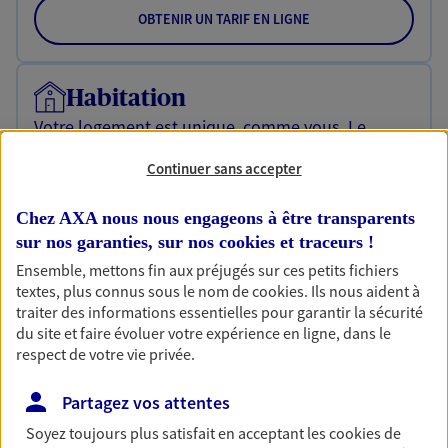
OBTENIR UN TARIF EN LIGNE
Habitation
Votre logement est unique, comme vous. Le
contrat Ma Maison assure votre sérénité en
protégeant ce qui vous tient à coeur.
Continuer sans accepter
Découvrir l'offre Habitation
Chez AXA nous nous engageons à être transparents
sur nos garanties, sur nos
cookies et traceurs
!
OBTENIR UN TARIF EN LIGNE
Ensemble, mettons fin aux préjugés sur ces petits fichiers
textes, plus connus sous le nom de
cookies
. Ils nous aident à
traiter des informations essentielles pour garantir la sécurité
Garantie Accidents de la Vie
du site et faire évoluer votre expérience en ligne, dans le
Bricoleuse, féru de jardinage, pâtissier en herbe
respect de votre vie privée.
ou grande lectrice… personne n'est à l'abri d'un
accident du quotidien. Avec Ma Protection
Partagez vos attentes
Accident, protégez votre qualité de vie et vos
Soyez toujours plus satisfait en acceptant les
cookies
de
revenus.