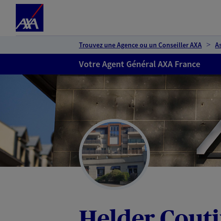
Espace client
Accéder au contenu principal
Accéder au pied de page
Trouvez une Agence ou un Conseiller AXA
A
Votre Agent Général AXA France
Helder Cout