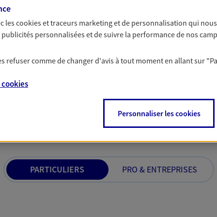
nce
us concevons notre métier : dans
bâtissons ensemble 
 C'est en apprenant à vous
votre activité, vos c
c les
cookies et traceurs
marketing et de personnalisation qui nous
s de meilleures solutions.
votre famille.
es publicités personnalisées et de suivre la performance de nos cam
 les refuser comme de changer d'avis à tout moment en allant sur
"P
e
cookies
 nos offres Assurance &
Personnaliser les cookies
PARTICULIERS
PRO & ENTREPRISES