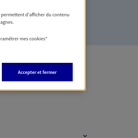
des solutions cohérentes pour protéger
ollaborateurs... mais aussi vous-même et
 permettent d'afficher du contenu
pagnes.
aramétrer mes
cookies
"
 Banque
Accepter et fermer