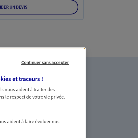
DER UN DEVIS
Continuer sans accepter
kies et traceurs
!
 Ils nous aident à traiter des
ns le respect de votre vie privée.
es professionnels et les
ous aident à faire évoluer nos
ommes des indépendants. Nous