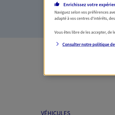
Enrichissez votre expérie
votre vie, c'est ainsi que no
la confiance et la proximité.
Naviguez selon vos préférences ave
connaître que nous proposon
adapté à vos centres d'intérêts, d
Vous êtes libre de les accepter, de
Consulter notre politique d
Toutes
VÉHICULES