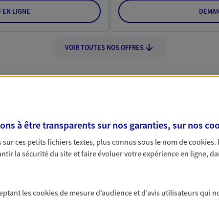
F EN LIGNE
DEMAN
VOIR TOUTES NOS OFFRES
s à être transparents sur nos garanties, sur nos
coo
Nos expertises
sur ces petits fichiers textes, plus connus sous le nom de
cookies
.
tir la sécurité du site et faire évoluer votre expérience en ligne, da
dans la durée et la
Accompagner l
ceptant les
cookies
de mesure d’audience et d’avis utilisateurs qui n
entreprises
rojets de vie tout au long de
Comme vous, nous s