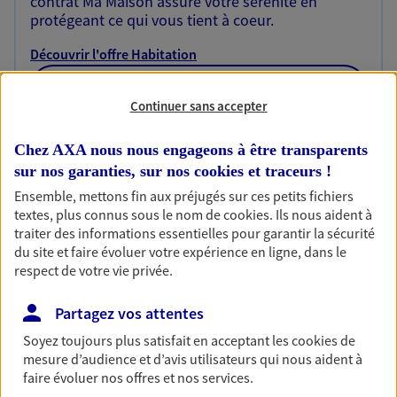
contrat Ma Maison assure votre sérénité en
protégeant ce qui vous tient à coeur.
Découvrir l'offre Habitation
OBTENIR UN TARIF EN LIGNE
Continuer sans accepter
Chez AXA nous nous engageons à être transparents
Garantie Accidents de la Vie
sur nos garanties, sur nos
cookies et traceurs
!
Bricoleuse, féru de jardinage, pâtissier en herbe
Ensemble, mettons fin aux préjugés sur ces petits fichiers
ou grande lectrice… personne n'est à l'abri d'un
textes, plus connus sous le nom de
cookies
. Ils nous aident à
accident du quotidien. Avec Ma Protection
traiter des informations essentielles pour garantir la sécurité
Accident, protégez votre qualité de vie et vos
du site et faire évoluer votre expérience en ligne, dans le
revenus.
respect de votre vie privée.
Découvrir l'offre Garantie Accidents de la Vie
Partagez vos attentes
OBTENIR UN TARIF EN LIGNE
Soyez toujours plus satisfait en acceptant les
cookies
de
mesure d’audience et d’avis utilisateurs qui nous aident à
faire évoluer nos offres et nos services.
Multirisque Entreprise