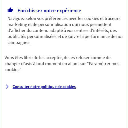
Gagnez en simplicité et en sérénité avec votre
Enrichissez votre expérience
assurance multirisque entreprise. Un contrat
Naviguez selon vos préférences avec les
cookies et traceurs
unique pour protéger vos locaux, matériels pro,
marketing et de personnalisation qui nous permettent
équipements et stocks… sans oublier votre
d'afficher du contenu adapté à vos centres d'intérêts, des
responsabilité civile.
publicités personnalisées et de suivre la performance de nos
campagnes.
Découvrir l'offre Multirisque Entreprise
DEMANDER UN DEVIS
Vous êtes libre de les accepter, de les refuser comme de
changer d'avis à tout moment en allant sur
"Paramétrer mes
cookies
"
VOIR TOUTES NOS OFFRES
Consulter notre politique de
cookies
Nos expertises