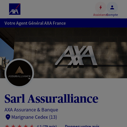
Espace
client
Assistance
Compte
Accéder
Votre Agent Général AXA France
au
contenu
principal
Accéder
au
pied
de
page
Sarl Assuralliance
AXA Assurance & Banque
Marignane Cedex (13)
Donnez votre avis
4,5
(79 avis)