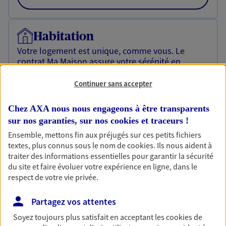
Habitation
Votre logement est unique, comme vous. Le
contrat Ma Maison assure votre sérénité en
protégeant ce qui vous tient à coeur.
Continuer sans accepter
Découvrir l'offre Habitation
Chez AXA nous nous engageons à être transparents
OBTENIR UN TARIF EN LIGNE
sur nos garanties, sur nos
cookies et traceurs
!
Ensemble, mettons fin aux préjugés sur ces petits fichiers
textes, plus connus sous le nom de
cookies
. Ils nous aident à
Garantie Accidents de la Vie
traiter des informations essentielles pour garantir la sécurité
Bricoleuse, féru de jardinage, pâtissier en herbe
du site et faire évoluer votre expérience en ligne, dans le
ou grande lectrice… personne n'est à l'abri d'un
respect de votre vie privée.
accident du quotidien. Avec Ma Protection
Accident, protégez votre qualité de vie et vos
Partagez vos attentes
revenus.
Soyez toujours plus satisfait en acceptant les
cookies
de