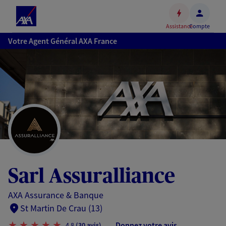
Espace
client
Assistance
Compte
Accéder
Votre Agent Général AXA France
au
contenu
principal
Accéder
au
pied
de
page
Sarl Assuralliance
AXA Assurance & Banque
St Martin De Crau (13)
Donnez votre avis
4,8
(30 avis)