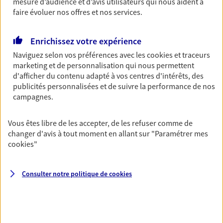
Découvrir l'offre Garantie Accidents de la Vie
mesure d’audience et d’avis utilisateurs qui nous aident à
faire évoluer nos offres et nos services.
OBTENIR UN TARIF EN LIGNE
Enrichissez votre expérience
Naviguez selon vos préférences avec les
cookies et traceurs
Multirisque Entreprise
marketing et de personnalisation qui nous permettent
Gagnez en simplicité et en sérénité avec votre
d'afficher du contenu adapté à vos centres d'intérêts, des
assurance multirisque entreprise. Un contrat
publicités personnalisées et de suivre la performance de nos
unique pour protéger vos locaux, matériels pro,
campagnes.
équipements et stocks… sans oublier votre
responsabilité civile.
Vous êtes libre de les accepter, de les refuser comme de
changer d'avis à tout moment en allant sur
"Paramétrer mes
Découvrir l'offre Multirisque Entreprise
cookies
"
DEMANDER UN DEVIS
Consulter notre politique de
cookies
VOIR TOUTES NOS OFFRES