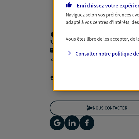
Enrichissez votre expérie
Naviguez selon vos préférences ave
adapté à vos centres d'intérêts, d
36 Rue Du Docteur Bert,
33200 Bordea
Vous êtes libre de les accepter, de
05 56 98 89 94
agencea2p.gaetan.vergely@axa.fr
Consulter notre politique d
Agence accessible
Horaires :
Fermé
Ouvre à 08:00
NOUS CONTACTER