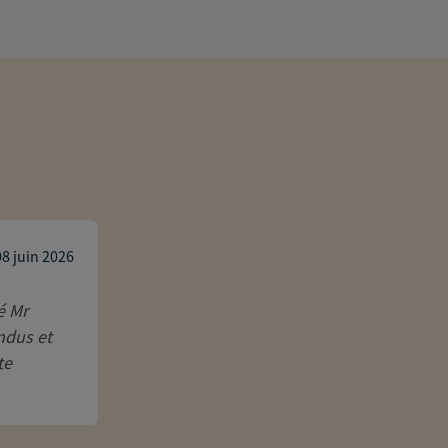
Veronique Lescure
08 juin 2026
é Mr
Très bon accompagnement de Gaëtan Ve
ndus et
Accidents de la Vie (GAV). Accueil chale
te
claires et très précises. Un suivi sérieux
recommande vive...
Lire la suite
Réponse de l'agence