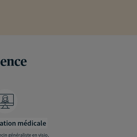
Merci beaucoup pour votre confiance et
Ravi d’avoir pu vous accompagner pour 
Votre satisfaction et votre confiance so
À très bientôt,
Cabinet VERGELY
rence
tation médicale
in généraliste en visio,