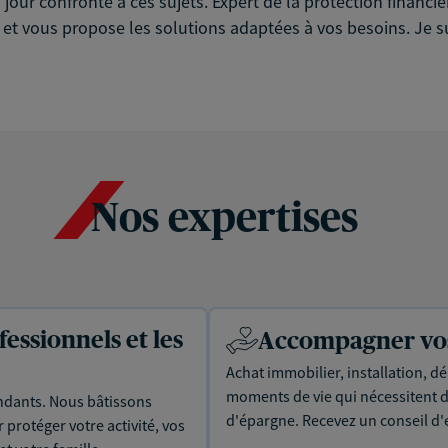
jour confronté à ces sujets. Expert de la protection financiè
e et vous propose les solutions adaptées à vos besoins. Je s
Nos expertises
essionnels et les
Accompagner vos 
Achat immobilier, installation, dé
moments de vie qui nécessitent d
dants. Nous bâtissons
d'épargne. Recevez un conseil d'
protéger votre activité, vos