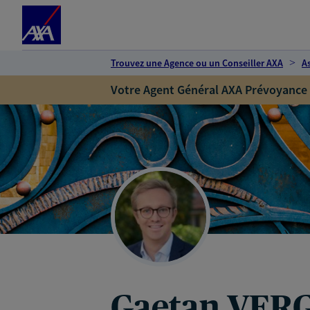
Espace client
Accéder au contenu principal
Accéder au pied de page
Trouvez une Agence ou un Conseiller AXA
A
Votre Agent Général AXA Prévoyance
Gaetan VER