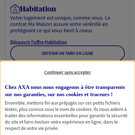
Habitation
Votre logement est unique, comme vous. Le
contrat Ma Maison assure votre sérénité en
protégeant ce qui vous tient à coeur.
Découvrir l'offre Habitation
OBTENIR UN TARIF EN LIGNE
Continuer sans accepter
Garantie Accidents de la Vie
Bricoleuse, féru de jardinage, pâtissier en herbe
Chez AXA nous nous engageons à être transparents
ou grande lectrice… personne n'est à l'abri d'un
sur nos garanties, sur nos
cookies et traceurs
!
accident du quotidien. Avec Ma Protection
Ensemble, mettons fin aux préjugés sur ces petits fichiers
Accident, protégez votre qualité de vie et vos
textes, plus connus sous le nom de
cookies
. Ils nous aident à
revenus.
traiter des informations essentielles pour garantir la sécurité
du site et faire évoluer votre expérience en ligne, dans le
Découvrir l'offre Garantie Accidents de la Vie
respect de votre vie privée.
OBTENIR UN TARIF EN LIGNE