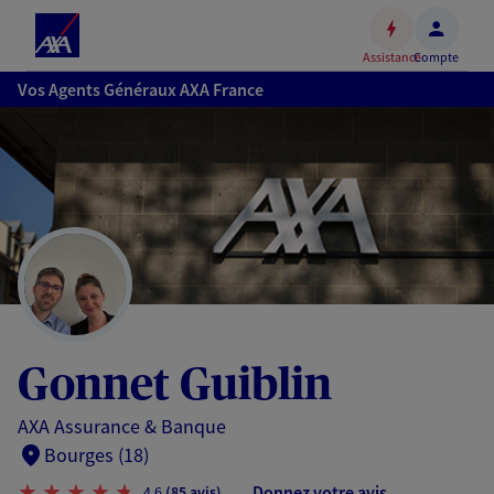
Espace
client
Assistance
Compte
Accéder
Vos Agents Généraux AXA France
au
contenu
principal
Accéder
au
pied
de
page
Gonnet Guiblin
AXA Assurance & Banque
Bourges (18)
Donnez votre avis
4,6
(85 avis)