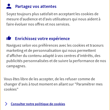
Partagez vos attentes
Soyez toujours plus satisfait en acceptant les
cookies
de
Multirisque Entreprise
mesure d’audience et d’avis utilisateurs qui nous aident à
faire évoluer nos offres et nos services.
Gagnez en simplicité et en sérénité avec votre
assurance multirisque entreprise. Un contrat
unique pour protéger vos locaux, matériels pro,
Enrichissez votre expérience
équipements et stocks… sans oublier votre
Naviguez selon vos préférences avec les
cookies et traceurs
responsabilité civile.
marketing et de personnalisation qui nous permettent
d'afficher du contenu adapté à vos centres d'intérêts, des
Découvrir l'offre Multirisque Entreprise
publicités personnalisées et de suivre la performance de nos
DEMANDER UN DEVIS
campagnes.
Vous êtes libre de les accepter, de les refuser comme de
changer d'avis à tout moment en allant sur
"Paramétrer mes
VOIR TOUTES NOS OFFRES
cookies
"
Consulter notre politique de
cookies