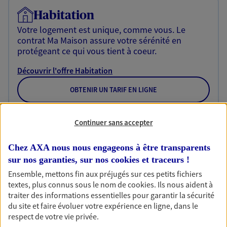
Habitation
Votre logement est unique, comme vous. Le
contrat Ma Maison assure votre sérénité en
protégeant ce qui vous tient à coeur.
Découvrir l'offre Habitation
OBTENIR UN TARIF EN LIGNE
Continuer sans accepter
Garantie Accidents de la Vie
Bricoleuse, féru de jardinage, pâtissier en herbe
Chez AXA nous nous engageons à être transparents
ou grande lectrice… personne n'est à l'abri d'un
sur nos garanties, sur nos
cookies et traceurs
!
accident du quotidien. Avec Ma Protection
Ensemble, mettons fin aux préjugés sur ces petits fichiers
Accident, protégez votre qualité de vie et vos
textes, plus connus sous le nom de
cookies
. Ils nous aident à
revenus.
traiter des informations essentielles pour garantir la sécurité
du site et faire évoluer votre expérience en ligne, dans le
Découvrir l'offre Garantie Accidents de la Vie
respect de votre vie privée.
OBTENIR UN TARIF EN LIGNE