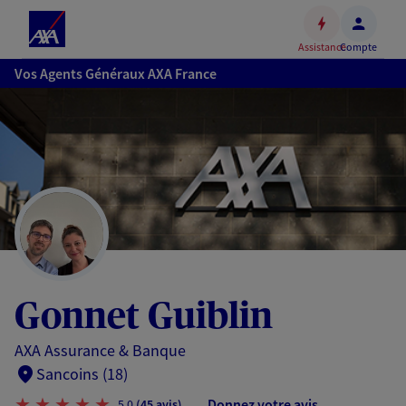
Espace
client
Assistance
Compte
Accéder
Vos Agents Généraux AXA France
au
contenu
principal
Accéder
au
pied
de
page
Gonnet Guiblin
AXA Assurance & Banque
Sancoins (18)
Donnez votre avis
5,0
(45 avis)