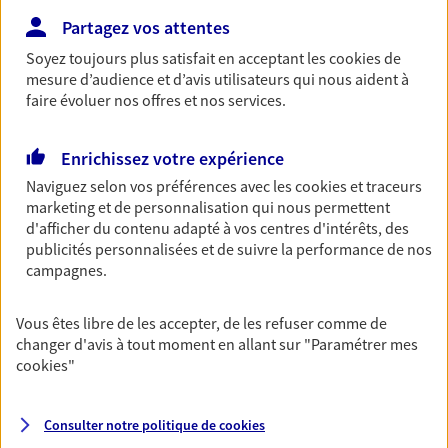
Partagez vos attentes
Soyez toujours plus satisfait en acceptant les
cookies
de
Multirisque Entreprise
mesure d’audience et d’avis utilisateurs qui nous aident à
faire évoluer nos offres et nos services.
Gagnez en simplicité et en sérénité avec votre
assurance multirisque entreprise. Un contrat
unique pour protéger vos locaux, matériels pro,
Enrichissez votre expérience
équipements et stocks… sans oublier votre
Naviguez selon vos préférences avec les
cookies et traceurs
responsabilité civile.
marketing et de personnalisation qui nous permettent
Découvrir l'offre Multirisque Entreprise
d'afficher du contenu adapté à vos centres d'intérêts, des
publicités personnalisées et de suivre la performance de nos
DEMANDER UN DEVIS
campagnes.
Vous êtes libre de les accepter, de les refuser comme de
changer d'avis à tout moment en allant sur
"Paramétrer mes
VOIR TOUTES NOS OFFRES
cookies
"
Consulter notre politique de
cookies