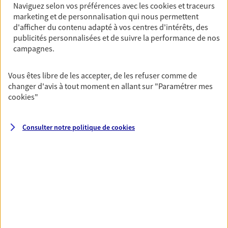
vie, placements…
Naviguez selon vos préférences avec les
cookies et traceurs
marketing et de personnalisation qui nous permettent
d'afficher du contenu adapté à vos centres d'intérêts, des
Optimiser la gestion de votre
publicités personnalisées et de suivre la performance de nos
campagnes.
patrimoine
Gérez et optimisez votre patrimoine avec nos solutions
Vous êtes libre de les accepter, de les refuser comme de
pour diversifier vos placements et protéger vos actifs.
changer d'avis à tout moment en allant sur
"Paramétrer mes
cookies
"
Réaliser un bilan social et
Consulter notre politique de
cookies
patrimonial de votre situation
Nous construisons des solutions en cohérence avec vos
besoins et votre situation personnelle afin de consolider
votre protection sociale et patrimoniale.