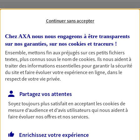
Continuer sans accepter
Nos expertises
Chez AXA nous nous engageons à être transparents
sur nos garanties, sur nos
cookies et traceurs
!
Accompagner vos projets de
Ensemble, mettons fin aux préjugés sur ces petits fichiers
textes, plus connus sous le nom de
cookies
. Ils nous aident à
vie
traiter des informations essentielles pour garantir la sécurité
Achat immobilier, installation, départ à la retraite…
du site et faire évoluer votre expérience en ligne, dans le
Autant de moments de vie qui nécessitent des solutions
respect de votre vie privée.
d'assurance et d'épargne. Recevez un conseil d'expert
cohérent avec vos besoins
Partagez vos attentes
Soyez toujours plus satisfait en acceptant les
cookies
de
mesure d’audience et d’avis utilisateurs qui nous aident à
Optimiser votre fiscalité
faire évoluer nos offres et nos services.
En procédant à un bilan social et patrimonial, nous vous
aidons à optimiser votre fiscalité. Ensemble, nous
Enrichissez votre expérience
trouvons des solutions : assurance retraite, assurance