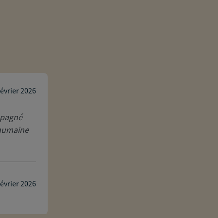
dominique
février 2026
ompagné
 humaine
Réponse de l'agence
Bonjour dominique,
Votre note nous motive à continuer nos 
pleinement.
Nous restons à votre écoute,
février 2026
AXA Prévoyance & Patrimoine Jerome V