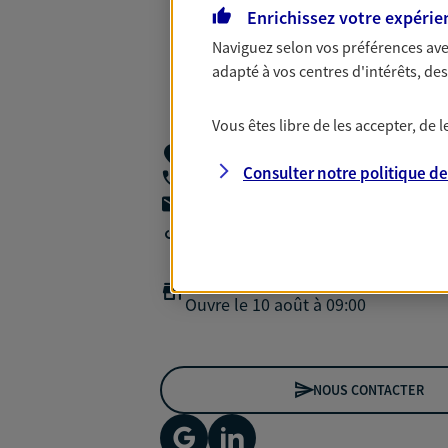
Enrichissez votre expérie
Naviguez selon vos préférences ave
adapté à vos centres d'intérêts, d
Vous êtes libre de les accepter, de
411 Rue Favre De Saint Castor,
34080 M
Consulter notre politique d
06 76 28 68 76
agencea2p.jerome.vallee@axa.fr
Agence accessible
Horaires :
Fermé
Ouvre le 10 août à 09:00
NOUS CONTACTER