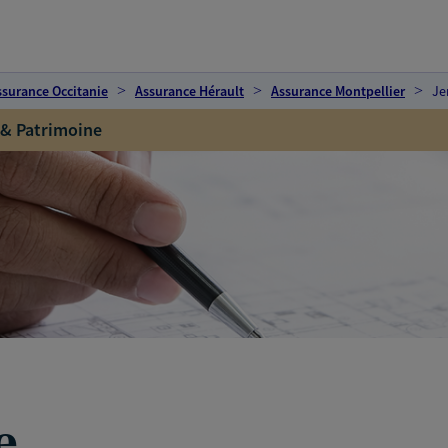
ssurance Occitanie
Assurance Hérault
Assurance Montpellier
Je
 & Patrimoine
e