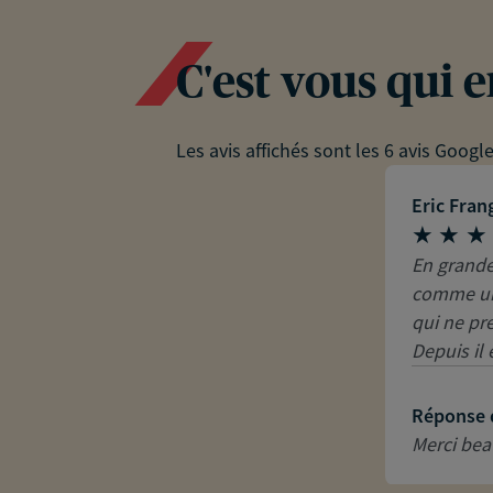
C'est vous qui 
Les avis affichés sont les 6 avis Googl
Eric Fran
En grande
comme un 
qui ne pr
Depuis il 
Réponse 
Merci bea