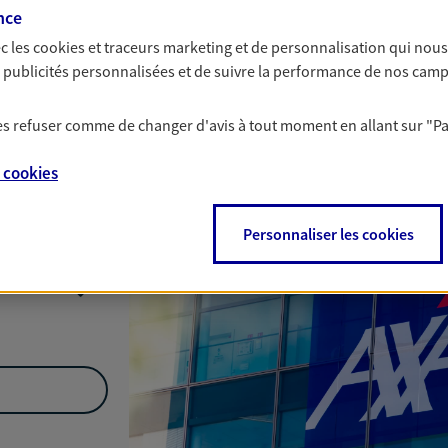
nce
Nous rencontrer
c les
cookies et traceurs
marketing et de personnalisation qui nous
es publicités personnalisées et de suivre la performance de nos cam
 les refuser comme de changer d'avis à tout moment en allant sur
"P
ontpellier
e
cookies
Personnaliser les cookies