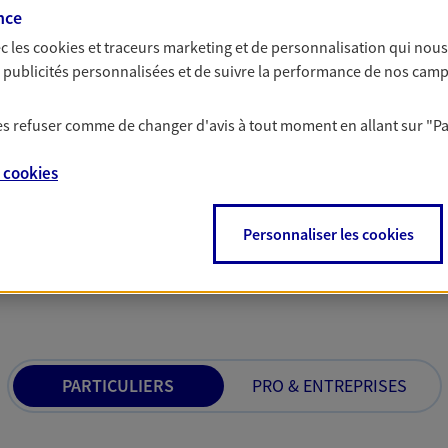
nce
rojets de vie tout au long de
Comme vous, nous s
c les
cookies et traceurs
marketing et de personnalisation qui nous
us concevons notre métier : dans
bâtissons ensemble 
es publicités personnalisées et de suivre la performance de nos cam
 C'est en apprenant à vous
votre activité, vos c
s de meilleures solutions.
votre famille.
 les refuser comme de changer d'avis à tout moment en allant sur
"P
e
cookies
Personnaliser les cookies
 nos offres Assurance &
PARTICULIERS
PRO & ENTREPRISES