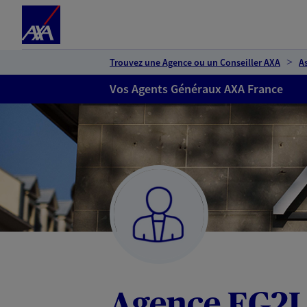
Espace client
Accéder au contenu principal
Accéder au pied de page
Trouvez une Agence ou un Conseiller AXA
A
Vos Agents Généraux AXA France
Agence EG2