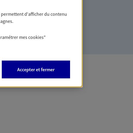
ommes des indépendants. Nous
 permettent d'afficher du contenu
des solutions cohérentes pour protéger
pagnes.
ollaborateurs... mais aussi vous-même et
aramétrer mes
cookies
"
Accepter et fermer
 Banque