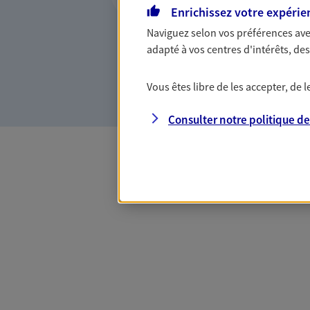
Enrichissez votre expérie
Vous accompagner dans vos p
Naviguez selon vos préférences ave
votre vie, c'est ainsi que no
adapté à vos centres d'intérêts, d
la confiance et la proximité.
connaître que nous proposon
Vous êtes libre de les accepter, de
Consulter notre politique d
Toutes