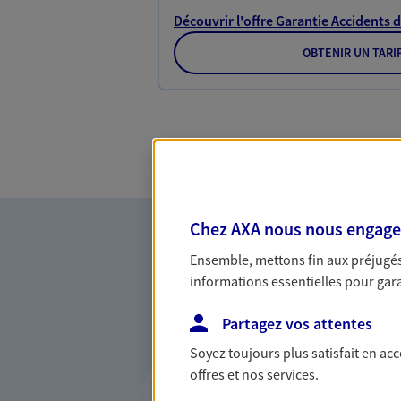
Découvrir l'offre Garantie Accidents d
OBTENIR UN TARI
Chez AXA nous nous engageon
Ensemble, mettons fin aux préjugés 
informations essentielles pour garan
Partagez vos attentes
Soyez toujours plus satisfait en ac
Vous accompagner 
offres et nos services.
confiance