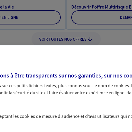
e la Vie
Découvrir l'offre Multirisque 
F EN LIGNE
DEMAN
VOIR TOUTES NOS OFFRES
s à être transparents sur nos garanties, sur nos
coo
sur ces petits fichiers textes, plus connus sous le nom de
cookies
.
Nos expertises
tir la sécurité du site et faire évoluer votre expérience en ligne, da
ceptant les
cookies
de mesure d’audience et d’avis utilisateurs qui n
dans la durée et la
Accompagner l
entreprises