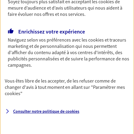
Découvrir l'offre Garantie Accidents de la Vie
Soyez toujours plus satisfait en acceptant les
cookies
de
mesure d’audience et d’avis utilisateurs qui nous aident à
OBTENIR UN TARIF EN LIGNE
faire évoluer nos offres et nos services.
Enrichissez votre expérience
Multirisque Entreprise
Naviguez selon vos préférences avec les
cookies et traceurs
Gagnez en simplicité et en sérénité avec votre
marketing et de personnalisation qui nous permettent
assurance multirisque entreprise. Un contrat
d'afficher du contenu adapté à vos centres d'intérêts, des
unique pour protéger vos locaux, matériels pro,
publicités personnalisées et de suivre la performance de nos
équipements et stocks… sans oublier votre
campagnes.
responsabilité civile.
Découvrir l'offre Multirisque Entreprise
Vous êtes libre de les accepter, de les refuser comme de
changer d'avis à tout moment en allant sur
"Paramétrer mes
DEMANDER UN DEVIS
cookies
"
Consulter notre politique de
cookies
VOIR TOUTES NOS OFFRES