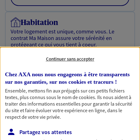
Habitation
Votre logement est unique, comme vous. Le
contrat Ma Maison assure votre sérénité en
protégeant ce qui vous tient à coeur.
Découvrir l'offre Habitation
Continuer sans accepter
OBTENIR UN TARIF EN LIGNE
Chez AXA nous nous engageons à être transparents
sur nos garanties, sur nos
cookies et traceurs
!
Ensemble, mettons fin aux préjugés sur ces petits fichiers
Garantie Accidents de la Vie
textes, plus connus sous le nom de
cookies
. Ils nous aident à
Bricoleuse, féru de jardinage, pâtissier en herbe
traiter des informations essentielles pour garantir la sécurité
ou grande lectrice… personne n'est à l'abri d'un
du site et faire évoluer votre expérience en ligne, dans le
accident du quotidien. Avec Ma Protection
respect de votre vie privée.
Accident, protégez votre qualité de vie et vos
revenus.
Partagez vos attentes