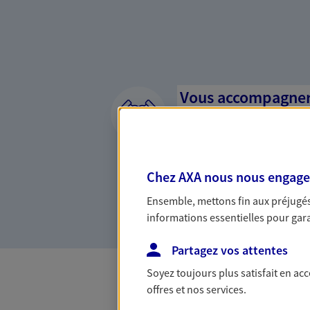
Vous accompagner 
confiance
Vous accompagner dans vos p
votre vie, c'est ainsi que no
Chez AXA nous nous engageon
la confiance et la proximité.
connaître que nous proposon
Ensemble, mettons fin aux préjugés 
informations essentielles pour garan
Partagez vos attentes
Soyez toujours plus satisfait en ac
offres et nos services.
Toutes