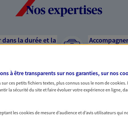
Nos expertises
dans la durée et la
Accompagner l
entreprises
rojets de vie tout au long de
Comme vous, nous s
us concevons notre métier : dans
bâtissons ensemble 
s à être transparents sur nos garanties, sur nos
coo
 C'est en apprenant à vous
votre activité, vos c
s de meilleures solutions.
votre famille.
sur ces petits fichiers textes, plus connus sous le nom de
cookies
.
tir la sécurité du site et faire évoluer votre expérience en ligne, da
ceptant les
cookies
de mesure d’audience et d’avis utilisateurs qui n
 nos offres Assurance &