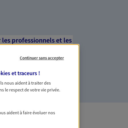
es professionnels et les
Continuer sans accepter
ommes des indépendants. Nous
des solutions cohérentes pour protéger
kies et traceurs
!
ollaborateurs... mais aussi vous-même et
 Ils nous aident à traiter des
ns le respect de votre vie privée.
ous aident à faire évoluer nos
 Banque