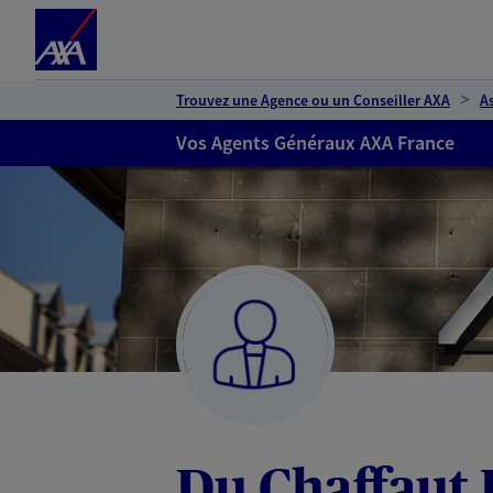
Espace client
Accéder au contenu principal
Accéder au pied de page
Trouvez une Agence ou un Conseiller AXA
A
Vos Agents Généraux AXA France
Du Chaffaut 