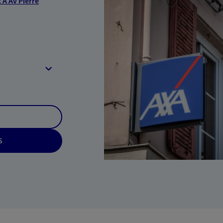
A Av Pierre
S