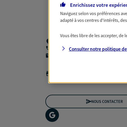
Enrichissez votre expérie
Naviguez selon vos préférences ave
adapté à vos centres d'intérêts, d
Vous êtes libre de les accepter, de
9 Rue Henri Guillemin Appartement 27,
Consulter notre politique d
06 06 74 27 82
agencea2p.richard.hulot@axa.fr
Horaires :
Fermé
Ouvre demain à 09:00
NOUS CONTACTER