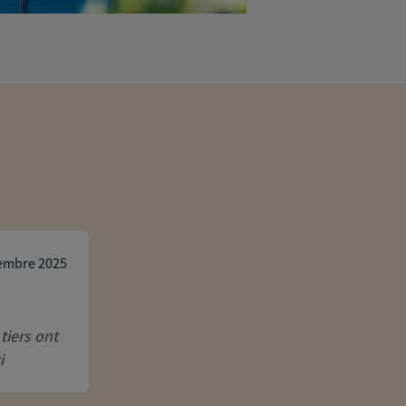
Septeo Oettam
embre 2025
Richard est très professionel , il est aim
 tiers ont
lui.
i