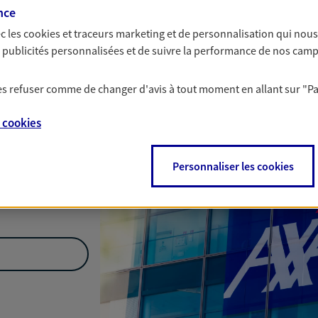
nce
Nous rencontrer
c les
cookies et traceurs
marketing et de personnalisation qui nous
es publicités personnalisées et de suivre la performance de nos cam
 les refuser comme de changer d'avis à tout moment en allant sur
"P
33300 Bordeaux
e
cookies
Personnaliser les cookies