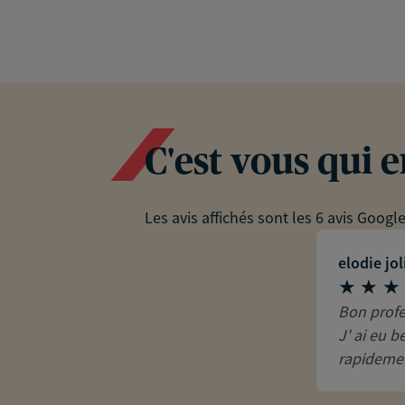
C'est vous qui 
Les avis affichés sont les 6 avis Googl
elodie jol
Bon profe
J' ai eu b
rapidemen