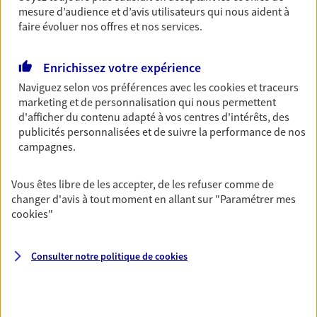
mesure d’audience et d’avis utilisateurs qui nous aident à
faire évoluer nos offres et nos services.
Garantie Accidents de la Vie
Enrichissez votre expérience
Bricoleuse, féru de jardinage, pâtissier en herbe
ou grande lectrice… personne n'est à l'abri d'un
Naviguez selon vos préférences avec les
cookies et traceurs
accident du quotidien. Avec Ma Protection
marketing et de personnalisation qui nous permettent
Accident, protégez votre qualité de vie et vos
d'afficher du contenu adapté à vos centres d'intérêts, des
revenus.
publicités personnalisées et de suivre la performance de nos
campagnes.
Découvrir l'offre Garantie Accidents de la Vie
OBTENIR UN TARIF EN LIGNE
Vous êtes libre de les accepter, de les refuser comme de
changer d'avis à tout moment en allant sur
"Paramétrer mes
cookies
"
Multirisque Entreprise
Consulter notre politique de
cookies
Gagnez en simplicité et en sérénité avec votre
assurance multirisque entreprise. Un contrat
unique pour protéger vos locaux, matériels pro,
équipements et stocks… sans oublier votre