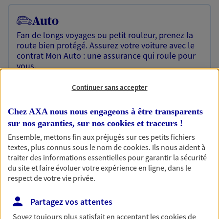
Auto
Fan de longs voyages ou petit rouleur, prenez la
route bien protégé. Assurez votre voiture avec le
contrat Mon Auto : une assurance qui roule pour
vous.
Découvrir l'offre Auto
Continuer sans accepter
OBTENIR UN TARIF EN LIGNE
Chez AXA nous nous engageons à être transparents
sur nos garanties, sur nos
cookies et traceurs
!
Ensemble, mettons fin aux préjugés sur ces petits fichiers
Habitation
textes, plus connus sous le nom de
cookies
. Ils nous aident à
Votre logement est unique, comme vous. Le
traiter des informations essentielles pour garantir la sécurité
contrat Ma Maison assure votre sérénité en
du site et faire évoluer votre expérience en ligne, dans le
protégeant ce qui vous tient à coeur.
respect de votre vie privée.
Découvrir l'offre Habitation
Partagez vos attentes
OBTENIR UN TARIF EN LIGNE
Soyez toujours plus satisfait en acceptant les
cookies
de