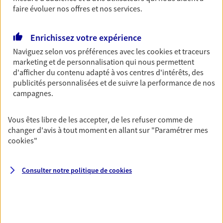
OBTENIR UN TARIF EN LIGNE
faire évoluer nos offres et nos services.
Enrichissez votre expérience
Multirisque Entreprise
Naviguez selon vos préférences avec les
cookies et traceurs
Gagnez en simplicité et en sérénité avec votre
marketing et de personnalisation qui nous permettent
assurance multirisque entreprise. Un contrat
d'afficher du contenu adapté à vos centres d'intérêts, des
unique pour protéger vos locaux, matériels pro,
publicités personnalisées et de suivre la performance de nos
équipements et stocks… sans oublier votre
campagnes.
responsabilité civile.
Découvrir l'offre Multirisque Entreprise
Vous êtes libre de les accepter, de les refuser comme de
changer d'avis à tout moment en allant sur
"Paramétrer mes
DEMANDER UN DEVIS
cookies
"
Consulter notre politique de
cookies
VOIR TOUTES NOS OFFRES