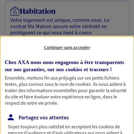
Habitation
Votre logement est unique, comme vous. Le
contrat Ma Maison assure votre sérénité en
protégeant ce qui vous tient à coeur.
Découvrir l'offre Habitation
Continuer sans accepter
OBTENIR UN TARIF EN LIGNE
Chez AXA nous nous engageons à être transparents
sur nos garanties, sur nos
cookies et traceurs
!
Ensemble, mettons fin aux préjugés sur ces petits fichiers
Garantie Accidents de la Vie
textes, plus connus sous le nom de
cookies
. Ils nous aident à
Bricoleuse, féru de jardinage, pâtissier en herbe
traiter des informations essentielles pour garantir la sécurité
ou grande lectrice… personne n'est à l'abri d'un
du site et faire évoluer votre expérience en ligne, dans le
accident du quotidien. Avec Ma Protection
respect de votre vie privée.
Accident, protégez votre qualité de vie et vos
revenus.
Partagez vos attentes
Découvrir l'offre Garantie Accidents de la Vie
Soyez toujours plus satisfait en acceptant les
cookies
de
mesure d’audience et d’avis utilisateurs qui nous aident à