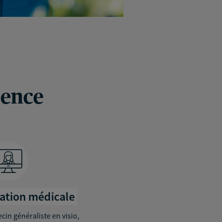
rence
tation médicale
in généraliste en visio,