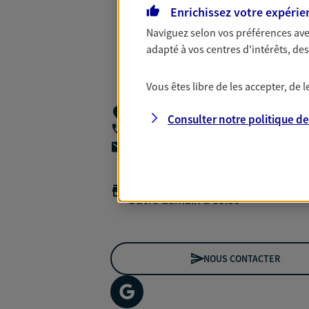
Enrichissez votre expérie
Naviguez selon vos préférences ave
adapté à vos centres d'intérêts, d
Vous êtes libre de les accepter, de
58 Rue Henry Litolff,
92700 Colombes
Consulter notre politique d
06 03 13 92 74
agencea2p.laurent.cheminade@axa.fr
Horaires :
Fermé
Ouvre demain à 09:00
NOUS CONTACTER