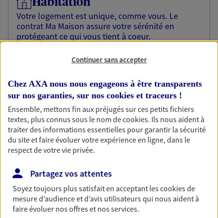
Habitation
Votre logement est unique, comme vous. Le
contrat Ma Maison assure votre sérénité en
protégeant ce qui vous tient à coeur.
Découvrir l'offre Habitation
Continuer sans accepter
OBTENIR UN TARIF EN LIGNE
Chez AXA nous nous engageons à être transparents
sur nos garanties, sur nos
cookies et traceurs
!
Ensemble, mettons fin aux préjugés sur ces petits fichiers
Garantie Accidents de la Vie
textes, plus connus sous le nom de
cookies
. Ils nous aident à
Bricoleuse, féru de jardinage, pâtissier en herbe
traiter des informations essentielles pour garantir la sécurité
ou grande lectrice… personne n'est à l'abri d'un
du site et faire évoluer votre expérience en ligne, dans le
accident du quotidien. Avec Ma Protection
respect de votre vie privée.
Accident, protégez votre qualité de vie et vos
revenus.
Partagez vos attentes
Découvrir l'offre Garantie Accidents de la Vie
Soyez toujours plus satisfait en acceptant les
cookies
de
mesure d’audience et d’avis utilisateurs qui nous aident à
OBTENIR UN TARIF EN LIGNE
faire évoluer nos offres et nos services.