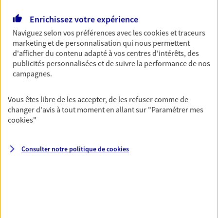
Enrichissez votre expérience
Multirisque Entreprise
Naviguez selon vos préférences avec les
cookies et traceurs
Gagnez en simplicité et en sérénité avec votre
marketing et de personnalisation qui nous permettent
assurance multirisque entreprise. Un contrat
d'afficher du contenu adapté à vos centres d'intérêts, des
unique pour protéger vos locaux, matériels pro,
publicités personnalisées et de suivre la performance de nos
équipements et stocks… sans oublier votre
campagnes.
responsabilité civile.
Découvrir l'offre Multirisque Entreprise
Vous êtes libre de les accepter, de les refuser comme de
changer d'avis à tout moment en allant sur
"Paramétrer mes
DEMANDER UN DEVIS
cookies
"
Consulter notre politique de
cookies
VOIR TOUTES NOS OFFRES