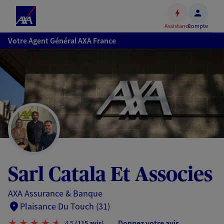
Espace
client
Assistance
Compte
Accéder
Votre Agent Général AXA France
au
contenu
principal
Accéder
au
pied
de
page
Sarl Catala Et Associes
AXA Assurance & Banque
Plaisance Du Touch (31)
Donnez votre avis
4,5
(115 avis)