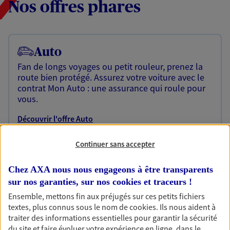
Nos offres phares
Auto
Fan de longs voyages ou petit rouleur, prenez la
route bien protégé. Assurez votre voiture avec le
contrat Mon Auto : une assurance qui roule pour
vous.
Découvrir l'offre Auto
OBTENIR UN TARIF EN LIGNE
Continuer sans accepter
Chez AXA nous nous engageons à être transparents
Habitation
sur nos garanties, sur nos
cookies et traceurs
!
Votre logement est unique, comme vous. Le
Ensemble, mettons fin aux préjugés sur ces petits fichiers
contrat Ma Maison assure votre sérénité en
textes, plus connus sous le nom de
cookies
. Ils nous aident à
protégeant ce qui vous tient à coeur.
traiter des informations essentielles pour garantir la sécurité
du site et faire évoluer votre expérience en ligne, dans le