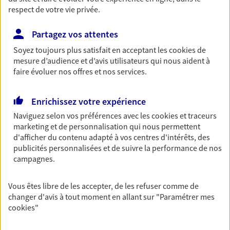
Découvrir l'offre Habitation
respect de votre vie privée.
OBTENIR UN TARIF EN LIGNE
Partagez vos attentes
Soyez toujours plus satisfait en acceptant les
cookies
de
mesure d’audience et d’avis utilisateurs qui nous aident à
Garantie Accidents de la Vie
faire évoluer nos offres et nos services.
Bricoleuse, féru de jardinage, pâtissier en herbe
ou grande lectrice… personne n'est à l'abri d'un
accident du quotidien. Avec Ma Protection
Enrichissez votre expérience
Accident, protégez votre qualité de vie et vos
Naviguez selon vos préférences avec les
cookies et traceurs
revenus.
marketing et de personnalisation qui nous permettent
d'afficher du contenu adapté à vos centres d'intérêts, des
Découvrir l'offre Garantie Accidents de la Vie
publicités personnalisées et de suivre la performance de nos
campagnes.
OBTENIR UN TARIF EN LIGNE
Vous êtes libre de les accepter, de les refuser comme de
changer d'avis à tout moment en allant sur
"Paramétrer mes
Multirisque Entreprise
cookies
"
Gagnez en simplicité et en sérénité avec votre
assurance multirisque entreprise. Un contrat