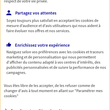
respect de votre vie privée.
Découvrir l'offre Habitation
OBTENIR UN TARIF EN LIGNE
Partagez vos attentes
Soyez toujours plus satisfait en acceptant les
cookies
de
mesure d’audience et d’avis utilisateurs qui nous aident à
faire évoluer nos offres et nos services.
Garantie Accidents de la Vie
Bricoleuse, féru de jardinage, pâtissier en herbe
ou grande lectrice… personne n'est à l'abri d'un
Enrichissez votre expérience
accident du quotidien. Avec Ma Protection
Naviguez selon vos préférences avec les
cookies et traceurs
Accident, protégez votre qualité de vie et vos
marketing et de personnalisation qui nous permettent
revenus.
d'afficher du contenu adapté à vos centres d'intérêts, des
publicités personnalisées et de suivre la performance de nos
Découvrir l'offre Garantie Accidents de la Vie
campagnes.
OBTENIR UN TARIF EN LIGNE
Vous êtes libre de les accepter, de les refuser comme de
changer d'avis à tout moment en allant sur
"Paramétrer mes
cookies
"
Multirisque Entreprise
Gagnez en simplicité et en sérénité avec votre
assurance multirisque entreprise. Un contrat