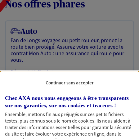
Nos offres phares
Auto
Fan de longs voyages ou petit rouleur, prenez la
route bien protégé. Assurez votre voiture avec le
contrat Mon Auto : une assurance qui roule pour
vous.
Découvrir l'offre Auto
Continuer sans accepter
OBTENIR UN TARIF EN LIGNE
Chez AXA nous nous engageons à être transparents
sur nos garanties, sur nos
cookies et traceurs
!
Habitation
Ensemble, mettons fin aux préjugés sur ces petits fichiers
Votre logement est unique, comme vous. Le
textes, plus connus sous le nom de
cookies
. Ils nous aident à
contrat Ma Maison assure votre sérénité en
traiter des informations essentielles pour garantir la sécurité
protégeant ce qui vous tient à coeur.
du site et faire évoluer votre expérience en ligne, dans le