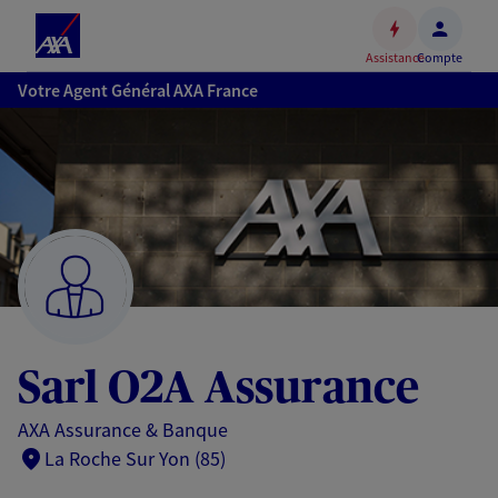
Espace
client
Assistance
Compte
Accéder
Votre Agent Général AXA France
au
contenu
principal
Accéder
au
pied
de
page
Sarl O2A Assurance
AXA Assurance & Banque
La Roche Sur Yon (85)