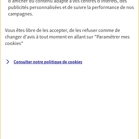
d'afficher du contenu adapté à vos centres d'intérêts, des
unique pour protéger vos locaux, matériels pro,
publicités personnalisées et de suivre la performance de nos
équipements et stocks… sans oublier votre
campagnes.
responsabilité civile.
Découvrir l'offre Multirisque Entreprise
Vous êtes libre de les accepter, de les refuser comme de
changer d'avis à tout moment en allant sur
"Paramétrer mes
DEMANDER UN DEVIS
cookies
"
Consulter notre politique de
cookies
VOIR TOUTES NOS OFFRES
Nos expertises
Vous accompagner dans la