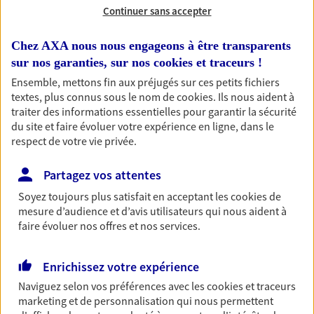
Découvrir l'offre Habitation
Continuer sans accepter
OBTENIR UN TARIF EN LIGNE
Chez AXA nous nous engageons à être transparents
sur nos garanties, sur nos
cookies et traceurs
!
Ensemble, mettons fin aux préjugés sur ces petits fichiers
Garantie Accidents de la Vie
textes, plus connus sous le nom de
cookies
. Ils nous aident à
Bricoleuse, féru de jardinage, pâtissier en herbe
traiter des informations essentielles pour garantir la sécurité
ou grande lectrice… personne n'est à l'abri d'un
du site et faire évoluer votre expérience en ligne, dans le
accident du quotidien. Avec Ma Protection
respect de votre vie privée.
Accident, protégez votre qualité de vie et vos
revenus.
Partagez vos attentes
Découvrir l'offre Garantie Accidents de la Vie
Soyez toujours plus satisfait en acceptant les
cookies
de
mesure d’audience et d’avis utilisateurs qui nous aident à
OBTENIR UN TARIF EN LIGNE
faire évoluer nos offres et nos services.
Enrichissez votre expérience
Multirisque Entreprise
Naviguez selon vos préférences avec les
cookies et traceurs
Gagnez en simplicité et en sérénité avec votre
marketing et de personnalisation qui nous permettent
assurance multirisque entreprise. Un contrat