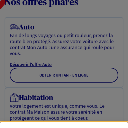
Nos offres phares
Auto
Fan de longs voyages ou petit rouleur, prenez la
route bien protégé. Assurez votre voiture avec le
contrat Mon Auto : une assurance qui roule pour
vous.
Découvrir l'offre Auto
OBTENIR UN TARIF EN LIGNE
Habitation
Votre logement est unique, comme vous. Le
contrat Ma Maison assure votre sérénité en
protégeant ce qui vous tient à coeur.