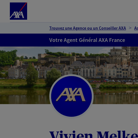
Espace client
Accéder au contenu principal
Accéder au pied de page
Trouvez une Agence ou un Conseiller AXA
A
Votre Agent Général AXA France
Vivien Melk