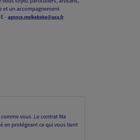
 vous soyez particuliers, artisans,
ète et un accompagnement
HE -
agence.melkebeke@axa.fr
, comme vous. Le contrat Ma
é en protégeant ce qui vous tient