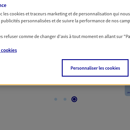
nce
c les
cookies et traceurs
marketing et de personnalisation qui nous
mptent
es publicités personnalisées et de suivre la performance de nos cam
 lorsque vous souscrivez 2, 3, 4 ou même 5 contrats, vous
 les refuser comme de changer d'avis à tout moment en allant sur
"P
mois de cotisations sur votre contrat le plus cher, dans
e
cookies
conditions. Contactez notre Agence, ou retrouvez plus
Personnaliser les cookies