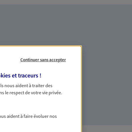
es professionnels et les
Continuer sans accepter
kies et traceurs
!
ommes des indépendants. Nous
 Ils nous aident à traiter des
des solutions cohérentes pour protéger
ns le respect de votre vie privée.
ollaborateurs... mais aussi vous-même et
ous aident à faire évoluer nos