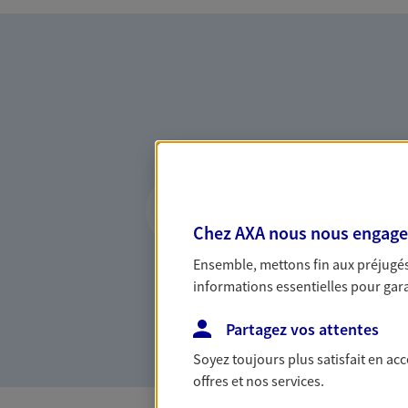
Vous accompagner 
confiance
Chez AXA nous nous engageon
Vous accompagner dans vos p
Ensemble, mettons fin aux préjugés 
votre vie, c'est ainsi que no
informations essentielles pour garan
la confiance et la proximité.
connaître que nous proposon
Partagez vos attentes
Soyez toujours plus satisfait en ac
offres et nos services.