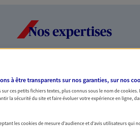
Nos expertises
dans la durée et la
Accompagner l
entreprises
s à être transparents sur nos garanties, sur nos
coo
rojets de vie tout au long de
Comme vous, nous s
sur ces petits fichiers textes, plus connus sous le nom de
cookies
.
us concevons notre métier : dans
bâtissons ensemble 
tir la sécurité du site et faire évoluer votre expérience en ligne, da
 C'est en apprenant à vous
votre activité, vos c
s de meilleures solutions.
votre famille.
ceptant les
cookies
de mesure d’audience et d’avis utilisateurs qui n