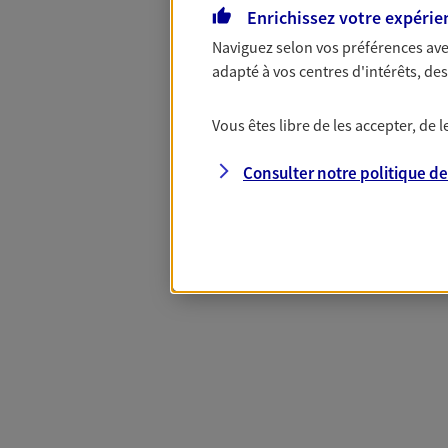
Enrichissez votre expérie
Naviguez selon vos préférences ave
Les Mois Qui Co
adapté à vos centres d'intérêts, d
Avec l'offre Les Mois Qui Comptent,
Vous êtes libre de les accepter, de
êtes remboursé de 2, 3, 4 ou même 5 
Consulter notre politique d
la limite de 300 €. Offre soumise à 
d'informations sur axa.fr
EN SAVOIR PLUS