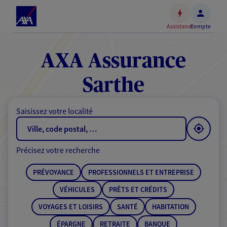
Espace
client
Assistance
Compte
Accéder
au
contenu
AXA Assurance
principal
Accéder
Sarthe
au
pied
Saisissez votre localité
de
page
Précisez votre recherche
PRÉVOYANCE
PROFESSIONNELS ET ENTREPRISE
VÉHICULES
PRÊTS ET CRÉDITS
VOYAGES ET LOISIRS
SANTÉ
HABITATION
ÉPARGNE
RETRAITE
BANQUE