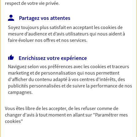
65 Bis Avenue Bollee, 72000 Le Mans
respect de votre vie privée.
Horaires :
Fermé
Ouvre le 10 août à 09:00
Partagez vos attentes
Soyez toujours plus satisfait en acceptant les
cookies
de
mesure d’audience et d’avis utilisateurs qui nous aident à
02 19 23 01 39
faire évoluer nos offres et nos services.
NOUS CONTACTER
Enrichissez votre expérience
VOIR NOTRE SITE WEB
Naviguez selon vos préférences avec les
cookies et traceurs
marketing et de personnalisation qui nous permettent
N° Orias * (orias.fr) : 15000267
d'afficher du contenu adapté à vos centres d'intérêts, des
publicités personnalisées et de suivre la performance de nos
campagnes.
Laurent Madelon
Vous êtes libre de les accepter, de les refuser comme de
changer d'avis à tout moment en allant sur
"Paramétrer mes
Agent Général d'assurance exclusif AXA
cookies
"
France
15 Rue Gougeard, 72000 Le Mans