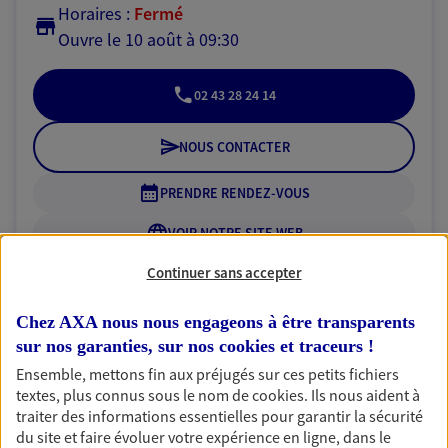
Horaires :
Fermé
Ouvre le 10 août à 09:30
02 43 28 24 14
NOUS CONTACTER
PRENDRE RENDEZ-VOUS
VOIR NOTRE SITE WEB
Continuer sans accepter
N° Orias * (orias.fr) : 15005697
Chez AXA nous nous engageons à être transparents
sur nos garanties, sur nos
cookies et traceurs
!
Isabelle Joint
Ensemble, mettons fin aux préjugés sur ces petits fichiers
textes, plus connus sous le nom de
cookies
. Ils nous aident à
Agent général d'assurance exclusif AXA
traiter des informations essentielles pour garantir la sécurité
Prévoyance & Patrimoine
du site et faire évoluer votre expérience en ligne, dans le