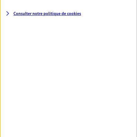
Consulter notre politique de
cookies
Santé
Couvrez vos dépenses de santé ainsi que celles de
votre famille avec la complémentaire santé qui
vous ressemble.
Découvrir l'offre Santé
VOIR TOUTES NOS OFFRES
Nos expertises
Réaliser un bilan social et