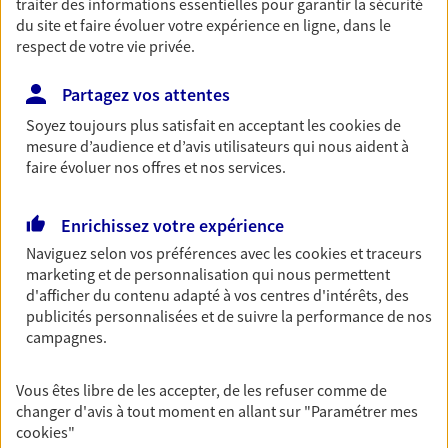
traiter des informations essentielles pour garantir la sécurité
du site et faire évoluer votre expérience en ligne, dans le
Découvrir les offres Épargne
respect de votre vie privée.
Retraite
Partagez vos attentes
Préparez sereinement ce nouveau chapitre de
Soyez toujours plus satisfait en acceptant les
cookies
de
votre vie avec les conseils d'un expert. Découvrez
mesure d’audience et d’avis utilisateurs qui nous aident à
notre solution PER (Plan Epargne Retraite)
faire évoluer nos offres et nos services.
spécialement conçue pour la retraite.
Découvrir l'offre Retraite
Enrichissez votre expérience
Naviguez selon vos préférences avec les
cookies et traceurs
marketing et de personnalisation qui nous permettent
Prévoyance
d'afficher du contenu adapté à vos centres d'intérêts, des
Pour un avenir serein, assurez-vous avec notre
publicités personnalisées et de suivre la performance de nos
contrat prévoyance. Préservez vos proches en cas
campagnes.
d'accident ou de maladie en optant pour les
garanties incapacité temporaire totale de travail,
Vous êtes libre de les accepter, de les refuser comme de
invalidité ou de décès.
changer d'avis à tout moment en allant sur
"Paramétrer mes
cookies
"
Découvrir l'offre Prévoyance