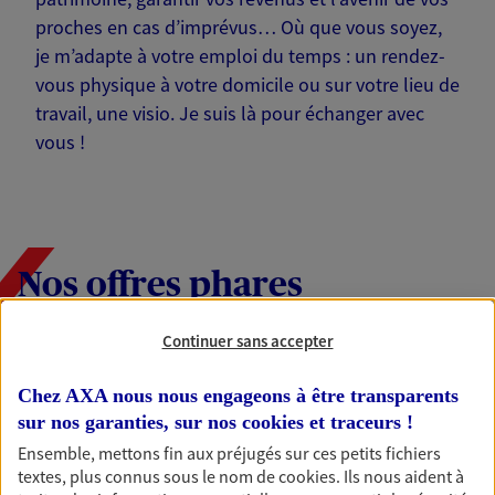
proches en cas d’imprévus… Où que vous soyez,
je m’adapte à votre emploi du temps : un rendez-
vous physique à votre domicile ou sur votre lieu de
travail, une visio. Je suis là pour échanger avec
vous !
Nos offres phares
Continuer sans accepter
Épargne
Chez AXA nous nous engageons à être transparents
Réalisez vos projets grâce à votre épargne : achat
sur nos garanties, sur nos
cookies et traceurs
!
immobilier, études des enfants ou voyage autour
Ensemble, mettons fin aux préjugés sur ces petits fichiers
du monde… Épargnez à votre rythme et
textes, plus connus sous le nom de
cookies
. Ils nous aident à
simplement, selon votre profil.