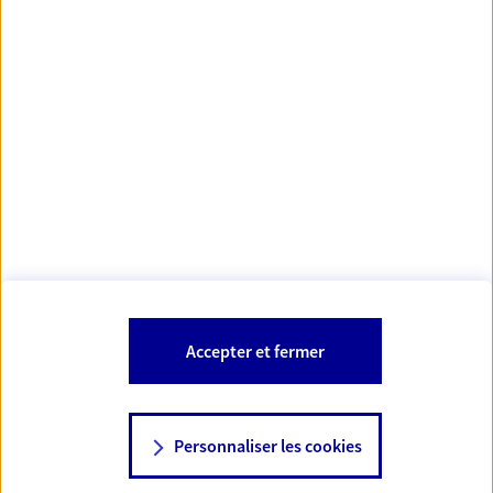
Votre Conseiller Épargne et Protection AXA
ANGELINE HERVEAU
72210 Roeze Sur Sarthe
Votre conseiller est un salarié d'AXA France Vie et d'AXA France IARD.
Les mentions légales de cette/ces entreprises d'assurance sont
Mentions légales
disponibles dans la rubrique «
» du site.
À PROPOS D'AXA
Accepter et fermer
SITES AXA
Personnaliser les cookies
NOUS CONTACTER
06 08 42 11 04
© AXA 2026 – Tous droits réservés