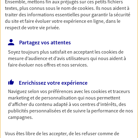
Ensemble, mettons fin aux préjugés sur ces petits fichiers
textes, plus connus sous le nom de
cookies
. Ils nous aident à
Collabimo, le premier écosystème de l'immobilier
traiter des informations essentielles pour garantir la sécurité
Mon rôle consiste à protéger financièrement chaque projet
du site et faire évoluer votre expérience en ligne, dans le
immobilier, à consolider un financement pour faire face à tout
respect de votre vie privée.
imprévu, à valoriser un patrimoine, et à apporter une dimension de
sécurité et de sérénité à chaque projet pour permettre à chacun
Partagez vos attentes
d’investir en toute confiance
Soyez toujours plus satisfait en acceptant les
cookies
de
mesure d’audience et d’avis utilisateurs qui nous aident à
faire évoluer nos offres et nos services.
Nos expertises
Enrichissez votre expérience
Naviguez selon vos préférences avec les
cookies et traceurs
marketing et de personnalisation qui nous permettent
d'afficher du contenu adapté à vos centres d'intérêts, des
Vous aider à constituer une
publicités personnalisées et de suivre la performance de nos
campagnes.
épargne
De nombreuses solutions s'offrent à vous pour faire
Vous êtes libre de les accepter, de les refuser comme de
fructifier votre épargne. Laquelle correspond à vos