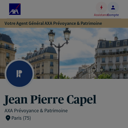
Espace
client
Assistance
Compte
Accéder
Votre Agent Général AXA Prévoyance & Patrimoine
au
contenu
principal
Accéder
au
pied
de
page
Jean Pierre Capel
AXA Prévoyance & Patrimoine
Paris (75)