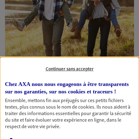
Continuer sans accepter
AXA Coupon Opportunité 2034 Jusqu’au 30/04/26
Découvrez le support d’investissement AXA Coupon Opportunité
Chez AXA nous nous engageons à être transparents
2034. Cette offre est commercialisée du 7 janvier au 30 avril 2026
sur nos garanties, sur nos
cookies et traceurs
!
(inclus) sous réserve du montant de l’enveloppe disponible. Vous
Ensemble, mettons fin aux préjugés sur ces petits fichiers
pouvez contacter l’agence pour plus d’informations au 04.70.28.72.60.
textes, plus connus sous le nom de
cookies
. Ils nous aident à
traiter des informations essentielles pour garantir la sécurité
du site et faire évoluer votre expérience en ligne, dans le
respect de votre vie privée.