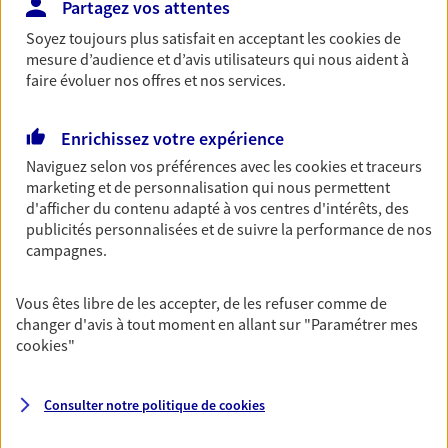
Nos expertises
Partagez vos attentes
Soyez toujours plus satisfait en acceptant les
cookies
de
mesure d’audience et d’avis utilisateurs qui nous aident à
faire évoluer nos offres et nos services.
Accompagner les
professionnels et les
Enrichissez votre expérience
entreprises
Naviguez selon vos préférences avec les
cookies et traceurs
marketing et de personnalisation qui nous permettent
Comme vous, nous sommes des indépendants. Nous
d'afficher du contenu adapté à vos centres d'intérêts, des
bâtissons ensemble des solutions cohérentes pour
publicités personnalisées et de suivre la performance de nos
protéger votre activité, vos collaborateurs... mais aussi
campagnes.
vous-même et votre famille.
Vous êtes libre de les accepter, de les refuser comme de
Accompagner vos projets de
changer d'avis à tout moment en allant sur
"Paramétrer mes
cookies
"
vie
Achat immobilier, installation, départ à la retraite…
Consulter notre politique de
cookies
Autant de moments de vie qui nécessitent des solutions
d'assurance et d'épargne. Recevez un conseil d'expert