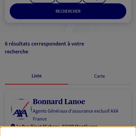
RECHERCHER
6 résultats correspondent à votre
recherche
Passer les
résultats
Liste
Carte
Bonnard Lanoe
Agents Généraux d'assurance exclusif AXA
France
1c Rue Binet Micheau, 03100 Montlucon
Horaires :
Fermé