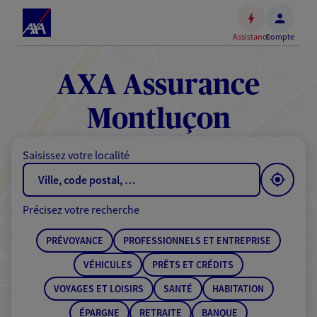
Espace
client
Assistance
Compte
Accéder
au
contenu
AXA Assurance
principal
Accéder
Montluçon
au
pied
Saisissez votre localité
de
page
Précisez votre recherche
PRÉVOYANCE
PROFESSIONNELS ET ENTREPRISE
VÉHICULES
PRÊTS ET CRÉDITS
VOYAGES ET LOISIRS
SANTÉ
HABITATION
ÉPARGNE
RETRAITE
BANQUE