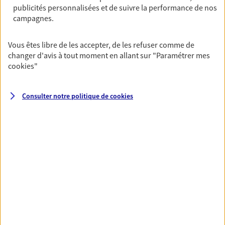
03100 Montlucon
publicités personnalisées et de suivre la performance de nos
campagnes.
07 86 64 34 41
Vous êtes libre de les accepter, de les refuser comme de
NOUS CONTACTER
changer d'avis à tout moment en allant sur
"Paramétrer mes
cookies
"
VOIR NOTRE SITE WEB
Consulter notre politique de
cookies
Françoise Barbazange
Mandataire d'Assurance AXA Epargne et
Protection
03100 Montlucon
06 45 95 53 94