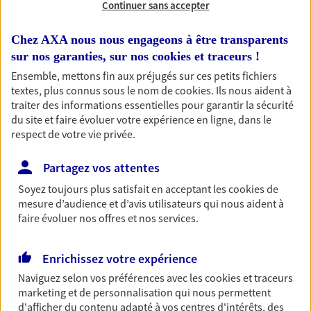
Continuer sans accepter
Ouvre à 08:30
Chez AXA nous nous engageons à être transparents
04 70 05 30 73
sur nos garanties, sur nos
cookies et traceurs
!
Ensemble, mettons fin aux préjugés sur ces petits fichiers
NOUS CONTACTER
textes, plus connus sous le nom de
cookies
. Ils nous aident à
traiter des informations essentielles pour garantir la sécurité
du site et faire évoluer votre expérience en ligne, dans le
PRENDRE RENDEZ-VOUS
respect de votre vie privée.
VOIR NOTRE SITE WEB
Partagez vos attentes
N° Orias * (orias.fr) : EI LANOE CYNTHIA (23007496); EI BONNARD
Soyez toujours plus satisfait en acceptant les
cookies
de
HERVE (12066032)
mesure d’audience et d’avis utilisateurs qui nous aident à
faire évoluer nos offres et nos services.
Enrichissez votre expérience
Sophie Richard
Naviguez selon vos préférences avec les
cookies et traceurs
Conseiller AXA Epargne et Protection
marketing et de personnalisation qui nous permettent
d'afficher du contenu adapté à vos centres d'intérêts, des