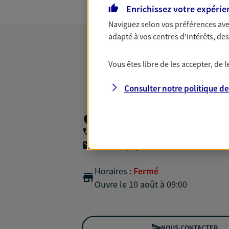
Enrichissez votre expérie
Naviguez selon vos préférences ave
adapté à vos centres d'intérêts, d
Vous êtes libre de les accepter, de
Consulter notre politique d
20 Route De La Reine,
92100 Boulogne 
06 20 87 37 29
agencea2p.aymeric.chatrousse@axa.fr
Horaires :
Fermé
Ouvre le 10 août à 09:00
NOUS CONTACTER