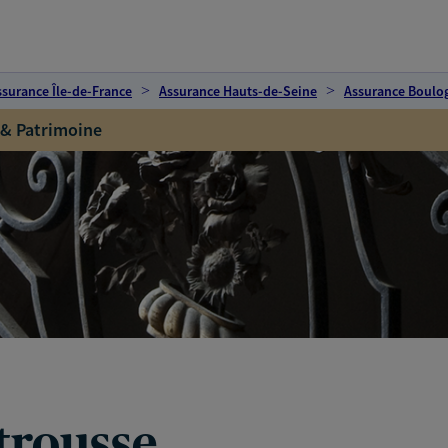
ssurance Île-de-France
Assurance Hauts-de-Seine
Assurance Boulog
 & Patrimoine
trousse