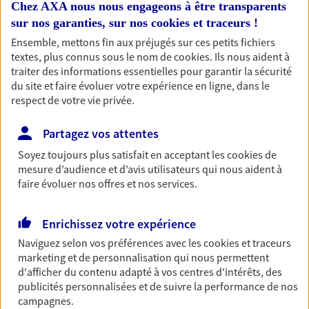
Chez AXA nous nous engageons à être transparents
professionnels et les
sur nos garanties, sur nos
cookies et traceurs
!
entreprises
Ensemble, mettons fin aux préjugés sur ces petits fichiers
Comme vous, nous sommes des indépendants. Nous
textes, plus connus sous le nom de
cookies
. Ils nous aident à
bâtissons ensemble des solutions cohérentes pour
traiter des informations essentielles pour garantir la sécurité
du site et faire évoluer votre expérience en ligne, dans le
protéger votre activité, vos collaborateurs... mais aussi
respect de votre vie privée.
vous-même et votre famille.
Partagez vos attentes
Accompagner vos projets de
Soyez toujours plus satisfait en acceptant les
cookies
de
vie
mesure d’audience et d’avis utilisateurs qui nous aident à
faire évoluer nos offres et nos services.
Achat immobilier, installation, départ à la retraite…
Autant de moments de vie qui nécessitent des solutions
d'assurance et d'épargne. Recevez un conseil d'expert
Enrichissez votre expérience
cohérent avec vos besoins
Naviguez selon vos préférences avec les
cookies et traceurs
marketing et de personnalisation qui nous permettent
d'afficher du contenu adapté à vos centres d'intérêts, des
Vous aider à constituer une
publicités personnalisées et de suivre la performance de nos
campagnes.
épargne