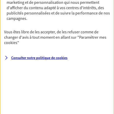
OBTENIR UN TARIF EN LIGNE
marketing et de personnalisation qui nous permettent
d'afficher du contenu adapté à vos centres d'intérêts, des
publicités personnalisées et de suivre la performance de nos
campagnes.
Multirisque Entreprise
Gagnez en simplicité et en sérénité avec votre
Vous êtes libre de les accepter, de les refuser comme de
assurance multirisque entreprise. Un contrat
changer d'avis à tout moment en allant sur
"Paramétrer mes
unique pour protéger vos locaux, matériels pro,
cookies
"
équipements et stocks… sans oublier votre
responsabilité civile.
Consulter notre politique de
cookies
Découvrir l'offre Multirisque Entreprise
DEMANDER UN DEVIS
VOIR TOUTES NOS OFFRES