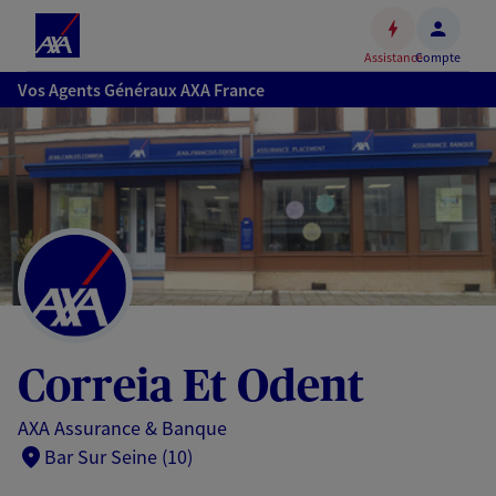
Espace
client
Assistance
Compte
Accéder
Vos Agents Généraux AXA France
au
contenu
principal
Accéder
au
pied
de
page
Correia Et Odent
AXA Assurance & Banque
Bar Sur Seine (10)