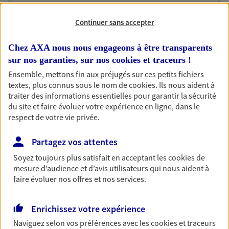
Habitation
Continuer sans accepter
Votre logement est unique, comme vous. Le
contrat Ma Maison assure votre sérénité en
Chez AXA nous nous engageons à être transparents
protégeant ce qui vous tient à coeur.
sur nos garanties, sur nos
cookies et traceurs
!
Ensemble, mettons fin aux préjugés sur ces petits fichiers
Découvrir l'offre Habitation
textes, plus connus sous le nom de
cookies
. Ils nous aident à
traiter des informations essentielles pour garantir la sécurité
OBTENIR UN TARIF EN LIGNE
du site et faire évoluer votre expérience en ligne, dans le
respect de votre vie privée.
Garantie Accidents de la Vie
Partagez vos attentes
Bricoleuse, féru de jardinage, pâtissier en herbe
Soyez toujours plus satisfait en acceptant les
cookies
de
ou grande lectrice… personne n'est à l'abri d'un
mesure d’audience et d’avis utilisateurs qui nous aident à
accident du quotidien. Avec Ma Protection
faire évoluer nos offres et nos services.
Accident, protégez votre qualité de vie et vos
revenus.
Enrichissez votre expérience
Découvrir l'offre Garantie Accidents de la Vie
Naviguez selon vos préférences avec les
cookies et traceurs