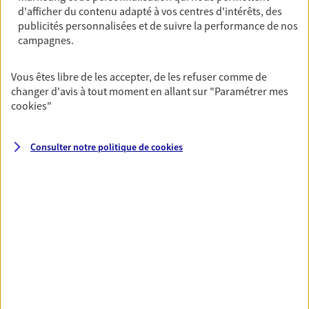
pour maintenir votre qualité de vie et profiter
d'afficher du contenu adapté à vos centres d'intérêts, des
pleinement de cette nouvelle étape : PER, assurance
publicités personnalisées et de suivre la performance de nos
campagnes.
vie...
Vous êtes libre de les accepter, de les refuser comme de
Vous protéger et protéger vos
changer d'avis à tout moment en allant sur
"Paramétrer mes
proches face aux aléas de la vie
cookies
"
Avec nos solutions de prévoyance, sécurisez vos
ressources et protégez vos proches en cas d'accident,
Consulter notre politique de
cookies
d'invalidité, d'incapacité ou de décès.
Toutes nos solutions
Prévoyance & Patrimoine