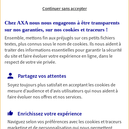
Comme vous, nous sommes des indépendants. Nous
Continuer sans accepter
bâtissons ensemble des solutions cohérentes pour
protéger votre activité, vos collaborateurs... mais aussi
Chez AXA nous nous engageons à être transparents
vous-même et votre famille.
sur nos garanties, sur nos
cookies et traceurs
!
Ensemble, mettons fin aux préjugés sur ces petits fichiers
textes, plus connus sous le nom de
cookies
. Ils nous aident à
Vous aider à constituer une
traiter des informations essentielles pour garantir la sécurité
épargne
du site et faire évoluer votre expérience en ligne, dans le
De nombreuses solutions s'offrent à vous pour faire
respect de votre vie privée.
fructifier votre épargne. Laquelle correspond à vos
Partagez vos attentes
objectifs ? Rien ne remplace les conseils d'un expert :
Assurance vie, PER, Livret… Faisons le point ensemble !
Soyez toujours plus satisfait en acceptant les
cookies
de
mesure d’audience et d’avis utilisateurs qui nous aident à
faire évoluer nos offres et nos services.
Anticiper et préparer votre
retraite
Enrichissez votre expérience
Il n'est jamais ni trop tôt, ni trop tard pour préparer
Naviguez selon vos préférences avec les
cookies et traceurs
votre retraite. Nous vous aidons à trouver les solutions
marketing et de personnalisation qui nous permettent