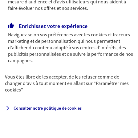
Découvrir l'offre Garantie Accidents de la Vie
mesure d’audience et d’avis utilisateurs qui nous aident à
faire évoluer nos offres et nos services.
OBTENIR UN TARIF EN LIGNE
Enrichissez votre expérience
Naviguez selon vos préférences avec les
cookies et traceurs
Multirisque Entreprise
marketing et de personnalisation qui nous permettent
Gagnez en simplicité et en sérénité avec votre
d'afficher du contenu adapté à vos centres d'intérêts, des
assurance multirisque entreprise. Un contrat
publicités personnalisées et de suivre la performance de nos
unique pour protéger vos locaux, matériels pro,
campagnes.
équipements et stocks… sans oublier votre
responsabilité civile.
Vous êtes libre de les accepter, de les refuser comme de
Découvrir l'offre Multirisque Entreprise
changer d'avis à tout moment en allant sur
"Paramétrer mes
cookies
"
DEMANDER UN DEVIS
Consulter notre politique de
cookies
VOIR TOUTES NOS OFFRES