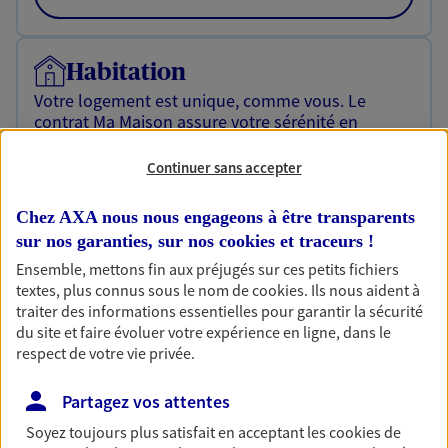
Habitation
Votre logement est unique, comme vous. Le
contrat Ma Maison assure votre sérénité en
protégeant ce qui vous tient à coeur.
Continuer sans accepter
Découvrir l'offre Habitation
Chez AXA nous nous engageons à être transparents
OBTENIR UN TARIF EN LIGNE
sur nos garanties, sur nos
cookies et traceurs
!
Ensemble, mettons fin aux préjugés sur ces petits fichiers
textes, plus connus sous le nom de
cookies
. Ils nous aident à
Garantie Accidents de la Vie
traiter des informations essentielles pour garantir la sécurité
Bricoleuse, féru de jardinage, pâtissier en herbe
du site et faire évoluer votre expérience en ligne, dans le
ou grande lectrice… personne n'est à l'abri d'un
respect de votre vie privée.
accident du quotidien. Avec Ma Protection
Accident, protégez votre qualité de vie et vos
Partagez vos attentes
revenus.
Soyez toujours plus satisfait en acceptant les
cookies
de