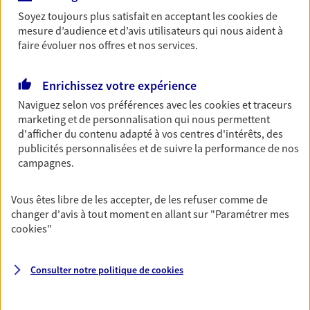
Découvrir l'offre Garantie Accidents de la Vie
Soyez toujours plus satisfait en acceptant les
cookies
de
OBTENIR UN TARIF EN LIGNE
mesure d’audience et d’avis utilisateurs qui nous aident à
faire évoluer nos offres et nos services.
Multirisque Entreprise
Enrichissez votre expérience
Gagnez en simplicité et en sérénité avec votre
Naviguez selon vos préférences avec les
cookies et traceurs
assurance multirisque entreprise. Un contrat
marketing et de personnalisation qui nous permettent
unique pour protéger vos locaux, matériels pro,
d'afficher du contenu adapté à vos centres d'intérêts, des
équipements et stocks… sans oublier votre
publicités personnalisées et de suivre la performance de nos
responsabilité civile.
campagnes.
Découvrir l'offre Multirisque Entreprise
Vous êtes libre de les accepter, de les refuser comme de
DEMANDER UN DEVIS
changer d'avis à tout moment en allant sur
"Paramétrer mes
cookies
"
Consulter notre politique de
cookies
VOIR TOUTES NOS OFFRES