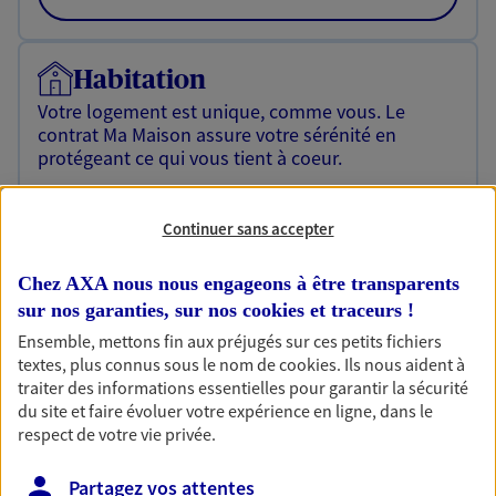
Habitation
Votre logement est unique, comme vous. Le
contrat Ma Maison assure votre sérénité en
protégeant ce qui vous tient à coeur.
Découvrir l'offre Habitation
Continuer sans accepter
OBTENIR UN TARIF EN LIGNE
Chez AXA nous nous engageons à être transparents
sur nos garanties, sur nos
cookies et traceurs
!
Garantie Accidents de la Vie
Ensemble, mettons fin aux préjugés sur ces petits fichiers
Bricoleuse, féru de jardinage, pâtissier en herbe
textes, plus connus sous le nom de
cookies
. Ils nous aident à
ou grande lectrice… personne n'est à l'abri d'un
traiter des informations essentielles pour garantir la sécurité
accident du quotidien. Avec Ma Protection
du site et faire évoluer votre expérience en ligne, dans le
Accident, protégez votre qualité de vie et vos
respect de votre vie privée.
revenus.
Partagez vos attentes