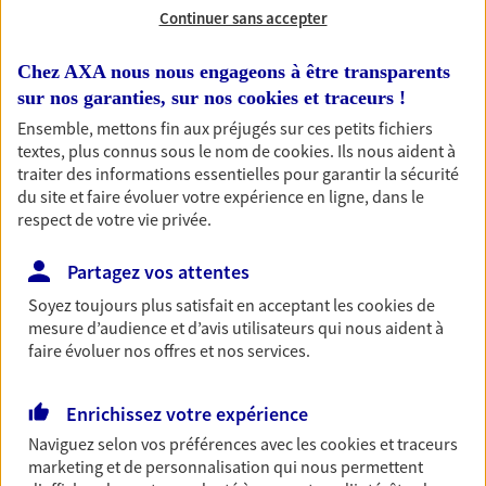
épargne
Continuer sans accepter
De nombreuses solutions s'offrent à vous pour faire
Chez AXA nous nous engageons à être transparents
fructifier votre épargne. Laquelle correspond à vos
sur nos garanties, sur nos
cookies et traceurs
!
objectifs ? Rien ne remplace les conseils d'un expert :
Ensemble, mettons fin aux préjugés sur ces petits fichiers
Assurance vie, PER, Livret… Faisons le point ensemble !
textes, plus connus sous le nom de
cookies
. Ils nous aident à
traiter des informations essentielles pour garantir la sécurité
du site et faire évoluer votre expérience en ligne, dans le
Optimiser votre fiscalité
respect de votre vie privée.
En procédant à un bilan social et patrimonial, nous vous
aidons à optimiser votre fiscalité. Ensemble, nous
Partagez vos attentes
trouvons des solutions : assurance retraite, assurance
Soyez toujours plus satisfait en acceptant les
cookies
de
vie, placements…
mesure d’audience et d’avis utilisateurs qui nous aident à
faire évoluer nos offres et nos services.
Anticiper et préparer votre
retraite
Enrichissez votre expérience
Naviguez selon vos préférences avec les
cookies et traceurs
Il n'est jamais ni trop tôt, ni trop tard pour préparer
marketing et de personnalisation qui nous permettent
votre retraite. Nous vous aidons à trouver les solutions