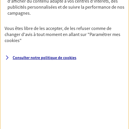
d'afficher du contenu adapté à vos centres d'intérêts, des
pour maintenir votre qualité de vie et profiter
publicités personnalisées et de suivre la performance de nos
pleinement de cette nouvelle étape : PER, assurance
campagnes.
vie...
Vous êtes libre de les accepter, de les refuser comme de
changer d'avis à tout moment en allant sur
"Paramétrer mes
Vous protéger et protéger vos
cookies
"
proches face aux aléas de la vie
Avec nos solutions de prévoyance, sécurisez vos
Consulter notre politique de
cookies
ressources et protégez vos proches en cas d'accident,
d'invalidité, d'incapacité ou de décès.
Toutes nos solutions
Prévoyance & Patrimoine