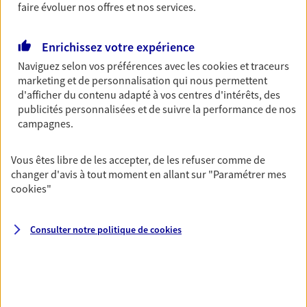
Découvrir l'offre Garantie Accidents de la Vie
faire évoluer nos offres et nos services.
OBTENIR UN TARIF EN LIGNE
Enrichissez votre expérience
Naviguez selon vos préférences avec les
cookies et traceurs
Multirisque Entreprise
marketing et de personnalisation qui nous permettent
d'afficher du contenu adapté à vos centres d'intérêts, des
Gagnez en simplicité et en sérénité avec votre
publicités personnalisées et de suivre la performance de nos
assurance multirisque entreprise. Un contrat
campagnes.
unique pour protéger vos locaux, matériels pro,
équipements et stocks… sans oublier votre
responsabilité civile.
Vous êtes libre de les accepter, de les refuser comme de
changer d'avis à tout moment en allant sur
"Paramétrer mes
Découvrir l'offre Multirisque Entreprise
cookies
"
DEMANDER UN DEVIS
Consulter notre politique de
cookies
VOIR TOUTES NOS OFFRES