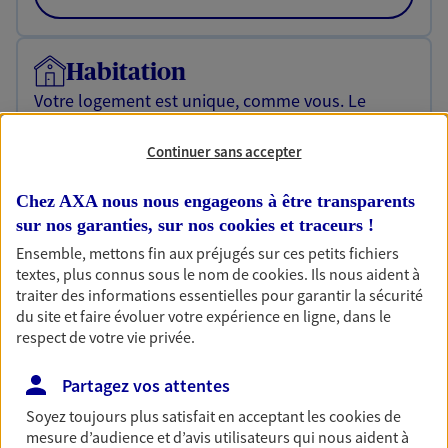
Habitation
Votre logement est unique, comme vous. Le
contrat Ma Maison assure votre sérénité en
protégeant ce qui vous tient à coeur.
Continuer sans accepter
Découvrir l'offre Habitation
Chez AXA nous nous engageons à être transparents
OBTENIR UN TARIF EN LIGNE
sur nos garanties, sur nos
cookies et traceurs
!
Ensemble, mettons fin aux préjugés sur ces petits fichiers
textes, plus connus sous le nom de
cookies
. Ils nous aident à
traiter des informations essentielles pour garantir la sécurité
Garantie Accidents de la Vie
du site et faire évoluer votre expérience en ligne, dans le
Bricoleuse, féru de jardinage, pâtissier en herbe
respect de votre vie privée.
ou grande lectrice… personne n'est à l'abri d'un
accident du quotidien. Avec Ma Protection
Partagez vos attentes
Accident, protégez votre qualité de vie et vos
revenus.
Soyez toujours plus satisfait en acceptant les
cookies
de
mesure d’audience et d’avis utilisateurs qui nous aident à